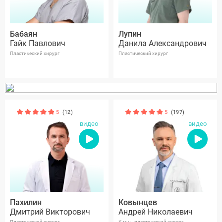
Бабаян
Лупин
Гайк Павлович
Данила Александрович
Пластический хирург
Пластический хирург
5
(12)
5
(197)
видео
видео
Пахилин
Ковынцев
Дмитрий Викторович
Андрей Николаевич
Пластический хирург
К.м.н., пластический хирург