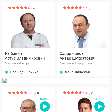
5
(52)
4.7
(51)
Рыбакин
Салиджанов
Артур Владимирович
Анвар Шухратович
Пластический хирург
Пластический хирург, д.м.н.
Площадь Ленина
Добрынинская
4.8
(54)
4.8
(52)
видео
видео