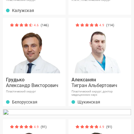
Калужская
4.6
(146)
4.9
(114)
Грудько
Алексанян
Александр Викторович
Тигран Альбертович
Пластический хирург
Пластический хирург, доктор
медицинских наук
Белорусская
Щукинская
4.9
(91)
4.9
(91)