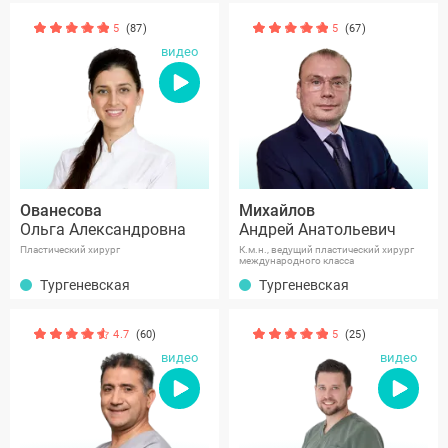
5
(87)
5
(67)
видео
Ованесова
Михайлов
Ольга Александровна
Андрей Анатольевич
Пластический хирург
К.м.н., ведущий пластический хирург
международного класса
Тургеневская
Тургеневская
4.7
(60)
5
(25)
видео
видео