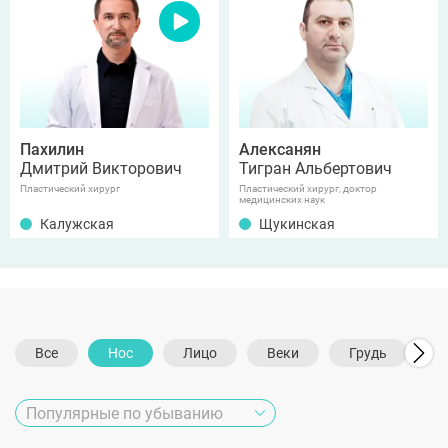
Пахилин
Алексанян
Дмитрий Викторович
Тигран Альбертович
Пластический хирург
Пластический хирург, доктор
медицинских наук
Калужская
Щукинская
Все
Нос
Лицо
Веки
Грудь
Т