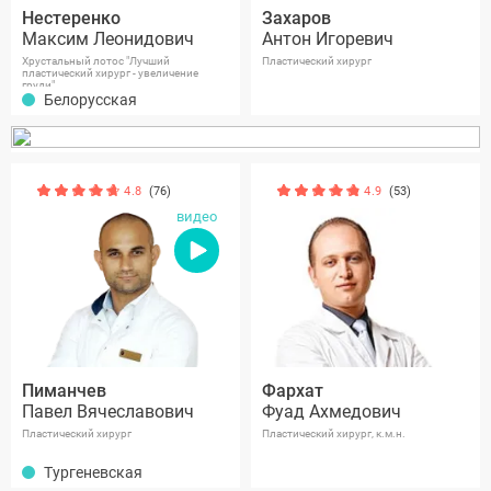
Нестеренко
Захаров
Максим Леонидович
Антон Игоревич
Хрустальный лотос "Лучший
Пластический хирург
пластический хирург - увеличение
груди"
Белорусская
4.8
(76)
4.9
(53)
видео
Пиманчев
Фархат
Павел Вячеславович
Фуад Ахмедович
Пластический хирург
Пластический хирург, к.м.н.
Тургеневская