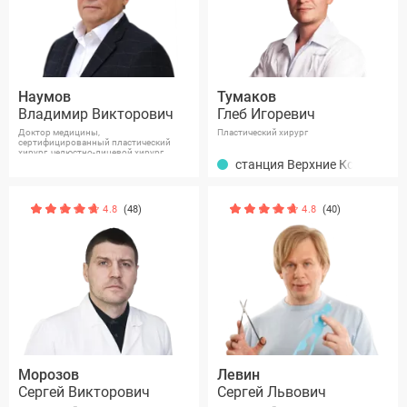
Наумов
Тумаков
Владимир Викторович
Глеб Игоревич
Доктор медицины,
Пластический хирург
сертифицированный пластический
хирург, челюстно-лицевой хирург
высшей квалификационной категории
станция Верхние Котлы
4.8
(48)
4.8
(40)
Морозов
Левин
Сергей Викторович
Сергей Львович