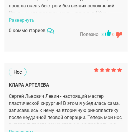
прошла очень быстро и без всяких осложнений.
Результатом осталась очень довольна! Хочу
отметить, что Сергей Львович не просто "сделал
Развернуть
операцию и бросил", а продолжал на протяжении
0 комментариев
двух недель отслеживать моё самочувствие и
Полезно:
3
0
давал рекомендации. Рекомендую!
Нос
КЛАРА АРТЕЛЕВА
Сергей Львович Левин - настоящий мастер
пластической хирургии! В этом я убедилась сама,
записавшись к нему на вторичную ринопластику
после неудачной первой операции. Теперь мой нос
выглядит просто замечательно и в профиль, и в
фас, хотя раньше я его стеснялась и старалась
Развернуть