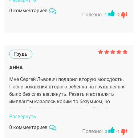
всячески прятать. Я благодарю Сергея Львовича
0 комментариев
за то, что он не оставил меня в беде и решил мою
Полезно:
1
-2
проблему максимально быстро и четко!
Грудь
АННА
Мне Сергей Львович подарил вторую молодость.
После рождения второго ребенка на грудь нельзя
было без слез взглянуть. Резать и вставлять
импланты казалось каким-то безумием, но
вернуть былой вид очень хотелось. Сергей
Львович сразу расположил к себе, подробно
Развернуть
объяснил, что к чему и внушил в веру в отличный
0 комментариев
результат. Так и получилось. Результатом
Полезно:
0
-1