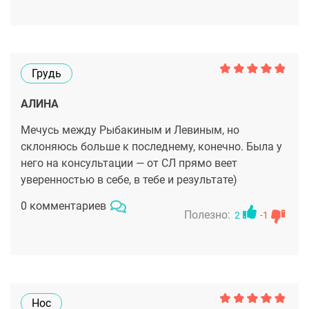
операции невероятно довольна. Пока что только
привыкаю к новым ощущениям (2 мес прошло), но
наслаждаюсь внешним видом каждый день.
Грудь
АЛИНА
Мечусь между Рыбакиным и Левиным, но
склоняюсь больше к последнему, конечно. Была у
него на консультации — от СЛ прямо веет
уверенностью в себе, в тебе и результате)
0 комментариев
Полезно:
2
-1
Нос