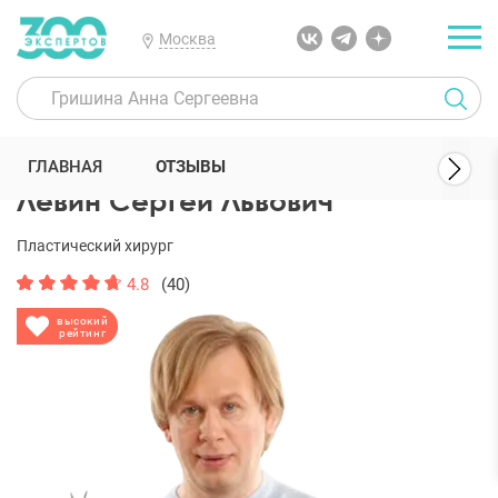
Москва
300 Экспертов
Пластические хирурги
Левин Сергей Львович
ГЛАВНАЯ
ОТЗЫВЫ
Левин Сергей Львович
Пластический хирург
4.8
(40)
высокий
рейтинг