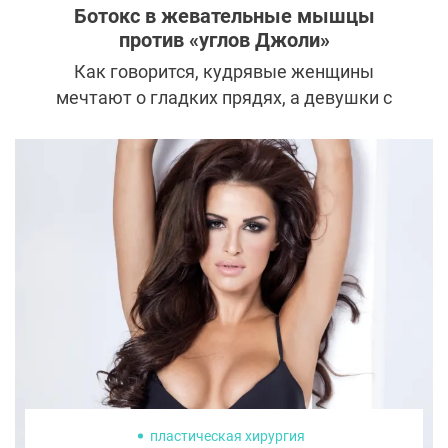
Ботокс в жевательные мышцы
против «углов Джоли»
Как говорится, кудрявые женщины
мечтают о гладких прядях, а девушки с
прямыми волосами — о завивке. И так
сказать можно о чем угодно. Одни
увеличивают грудь, другие — уменьшают.
Девушки с мягкими лицами ставят «углы
Джоли» филлерами, а девушки с мощным
подбородком стараются его сгладить. О
последних мы сегодня и хотим поговорить.
А точнее — об очень популярных уколах
ботокса в жевательные мышцы.
пластическая хирургия