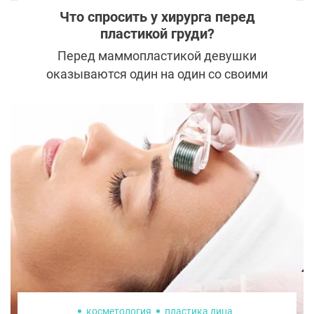
Что спросить у хирурга перед
пластикой груди?
Перед маммопластикой девушки
оказываются один на один со своими
страхами, и задача хорошего врача –
развеять сомнения пациентки, убедить ее
полностью довериться и подготовить к
будущим изменениям. На какие вопросы
пациентка должна получить ответы
заранее, чтобы не пожалеть о
проделанной пластике груди?
косметология
пластика лица