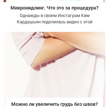
Микронидлинг. Что это за процедура?
Однажды в своем Инстаграм Ким
Кардашьян поделилась видео с этой
процедурой и с тех пор микронидлинг стал
популярным не только у постоянных
посетителей косметологических клиник,
но и у тех, кто предпочитает ухаживать за
собой дома. Рассказываем, что такое
микронидлинг и для чего он нужен.
Можно ли увеличить грудь без швов?