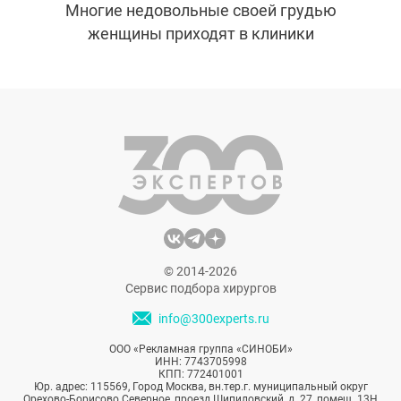
Многие недовольные своей грудью
женщины приходят в клиники
эстетической медицины. Увеличить
объем, подтянуть кожу, изменить форму —
маммопластика решает множество
проблем. Но до недавнего времени скрыть
обращение к пластическому хирургу было
невозможно: оставались шрамы, долгое
время держались отеки, имплантаты
переворачивались.
© 2014-2026
Сервис подбора хирургов
info@300experts.ru
ООО «Рекламная группа «СИНОБИ»
ИНН: 7743705998
КПП: 772401001
Юр. адрес: 115569, Город Москва, вн.тер.г. муниципальный округ
Орехово-Борисово Северное, проезд Шипиловский, д. 27, помещ. 13Н