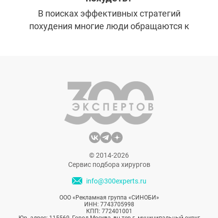
В поисках эффективных стратегий
похудения многие люди обращаются к
простому и доступному решению: ходьбе.
Ходьба зарекомендовала себя как
отличное средство для похудения и
улучшения общего состояния здоровья. Но
сколько ежедневных шагов вам нужно,
чтобы похудеть? В этой статье мы ответим
на этот вопрос, а также предложим
несколько простых способов, которыми вы
можете добавить больше шагов в свой
день.
© 2014-2026
Сервис подбора хирургов
info@300experts.ru
ООО «Рекламная группа «СИНОБИ»
ИНН: 7743705998
КПП: 772401001