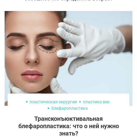
женщины. Кожа вокруг глаз, скулы, шея и
руки – главные маркеры старения.
Обычно повышенный уход достается лицу
и рукам, а шея остается забытой. Такое
невнимание к деталям часто выходит
боком: контур плывет, а подбородочный
угол теряет четкость. Как же
знаменитостям за 50 удается избежать
дряблости шеи и подбородка? Секрет – в
своевременном посещении пластического
хирурга.
пластическая хирургия
пластика век
блефаропластика
трансконъюктивальная блефаропластика
Трансконъюктивальная
блефаропластика: что о ней нужно
знать?