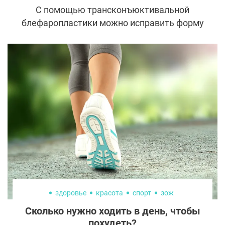
С помощью трансконъюктивальной
блефаропластики можно исправить форму
век и омолодить взгляд без рубцов и
шрамов. Именно за это такую операцию
любят и врачи, и пациенты. Однако, чтобы
получить желаемый эффект, необходимо
разобраться во всех ее нюансах.
здоровье
красота
спорт
зож
Сколько нужно ходить в день, чтобы
похудеть?