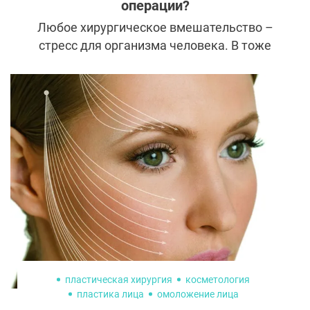
операции?
Любое хирургическое вмешательство –
стресс для организма человека. В тоже
время, когда дело касается пластических
операций, многие пациенты хотят
получить результат сразу и быстро. Для
того чтобы восстановление заняло
меньше времени, необходимо принять ряд
мер еще на этапе подготовки к операции.
Ждет организм после пластики и как
облегчить колоссальную нагрузку на него?
пластическая хирургия
косметология
пластика лица
омоложение лица