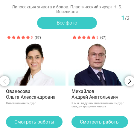
Липосакция живота и боков. Пластический хирург Н. Б.
Иоселиани
1
/
3
Все фото
5
(87)
5
(67)
Ованесова
Михайлов
Ольга Александровна
Андрей Анатольевич
Пластический хирург
К.м.н., ведущий пластический хирург
международного класса
Смотреть работы
Смотреть работы