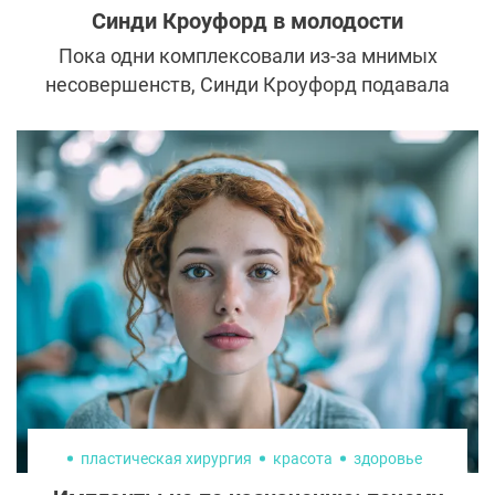
Синди Кроуфорд в молодости
Пока одни комплексовали из-за мнимых
несовершенств, Синди Кроуфорд подавала
свои недостатки под соусом уникальности.
Фотографии утонченной шатенки с
родинкой над верхней губой в 90-е годы
украшали обложки глянцевых журналов,
рекламные вывески и афиши. Синди
Кроуфорд в молодости нашла
универсальный рецепт красоты и
стройности и использовала его всю жизнь.
пластическая хирургия
красота
здоровье