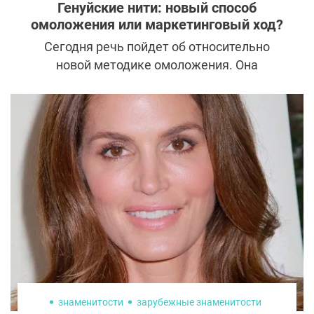
Генуйские нити: новый способ
омоложения или маркетинговый ход?
Сегодня речь пойдет об относительно
новой методике омоложения. Она
отражает современный тренд
корректировать возрастные изменения, не
дожидаясь, когда потребуется тяжелая
артиллерия. Рассказываем, на что
способны «Генуйские нити» и кому их
действительно стоит попробовать.
знаменитости
зарубежные знаменитости