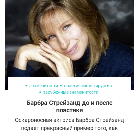
как шаг к улучшению внешности или
дыхания, то повторные вмешательства
почти всегда становятся попыткой
восстановить утраченную форму,
функцию, а иногда и доверие пациента к
результату.
знаменитости
пластическая хирургия
зарубежные знаменитости
Барбра Стрейзанд до и после
пластики
Оскароносная актриса Барбра Стрейзанд
подает прекрасный пример того, как
достойно встретить старость. Как ей это