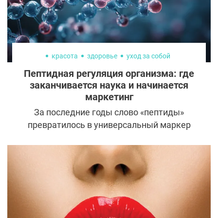
красота
здоровье
уход за собой
Пептидная регуляция организма: где
заканчивается наука и начинается
маркетинг
За последние годы слово «пептиды»
превратилось в универсальный маркер
продвинутого ухода за здоровьем и
внешностью. Их добавляют в БАДы,
кремы, инъекционные препараты и
обещают с их помощью всё: от
омоложения кожи до «перезапуска»
организма. Проблема в том, что за этим
словом сегодня скрываются как