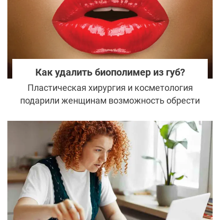
серьёзные научные разработки, так и
откровенно пустые маркетинговые
конструкции. Чтобы понять, где реальная
пептидная регуляция, а где игра в
биохакинг, важно разобраться в базовых
Как удалить биополимер из губ?
принципах.
Пластическая хирургия и косметология
подарили женщинам возможность обрести
новую внешность и скорректировать
недостатки. Но оказалось, что безопасные
на первый взгляд методики эстетической
медицины конца 90-х принесли больше
вреда, чем пользы. И современные
пластические хирурги все чаще и чаще
сталкиваются с последствиями введенных
в прошлом биополимеров.