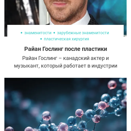
знаменитости
зарубежные знаменитости
пластическая хирургия
Райан Гослинг после пластики
Райан Гослинг – канадский актер и
музыкант, который работает в индустрии
развлечений уже более двух десятилетий.
Он снялся во многих фильмах, таких как
"Полу-Нельсон", "Драйв" и "Ла-Ла-Лэнд".