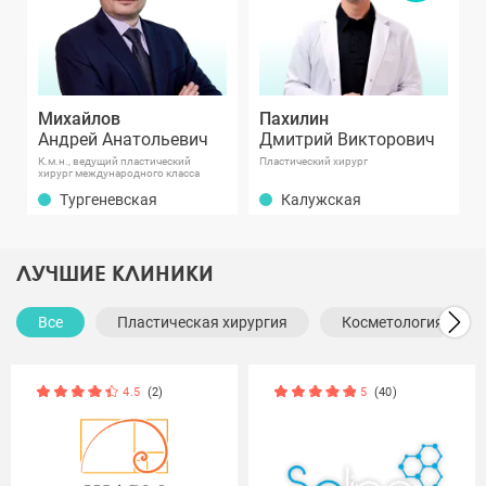
Михайлов
Пахилин
Андрей Анатольевич
Дмитрий Викторович
К.м.н., ведущий пластический
Пластический хирург
хирург международного класса
Тургеневская
Калужская
ЛУЧШИЕ КЛИНИКИ
Все
Пластическая хирургия
Косметология
4.5
(2)
5
(40)