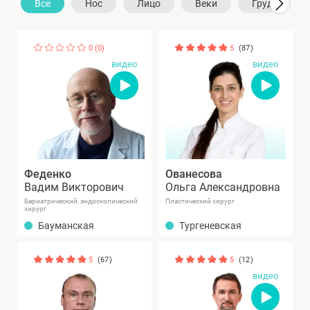
Все
Нос
Лицо
Веки
Грудь
0 (0)
5
(87)
видео
видео
Феденко
Ованесова
Вадим Викторович
Ольга Александровна
Бариатрический, эндоскопический
Пластический хирург
хирург
Бауманская
Тургеневская
5
(67)
5
(12)
видео