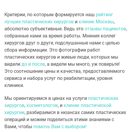
грудь будет казаться более натуральной. Я
согласилась, в итоге поставили Silimed 550 мл. И
Критерии, по которым формируется наш
рейтинг
реально грудь стала просто супер! Асимметрия
лучших пластических хирургов
и
клиник Москвы
,
ушла, ареолы наконец-то встали на место.
абсолютно субъективные. Ведь это
отзывы пациентов
,
Получилось реально загляденье! Фото до и после 5
собранные нами за время работы. Мнения коллег
дней с последней операции.
хирургов друг о друге, подслушанные нами с целью
сбора информации. Это фотографии работ
пластических хирургов и живые люди, которых мы
видели
до и после
, а видели мы много, уж поверьте!
Это соотношение цены и качества, предоставляемого
сервиса и набора услуг по реабилитации, уровня
клиники.
Мы ориентируемся в ценах на услуги
пластических
хирургов
,
косметологов
, и
клиник пластической
хирургии
, разбираемся в нюансах самих пластических
операций и можем поделиться этими знаниями с
Вами, чтобы
помочь Вам с выбором!