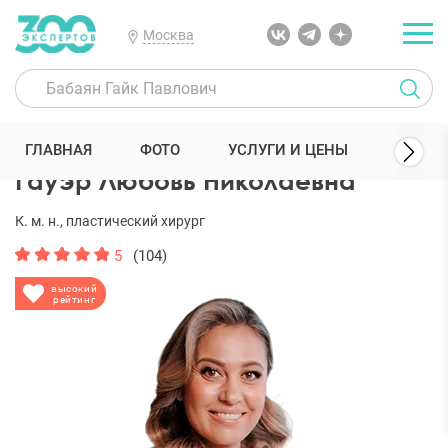
Москва
300 Экспертов
Пластические хирурги
Гауэр Любовь Николаевн
ГЛАВНАЯ
ФОТО
УСЛУГИ И ЦЕНЫ
ОТЗЫ
Гауэр Любовь Николаевна
К. м. н., пластический хирург
5
(104)
высокий
рейтинг