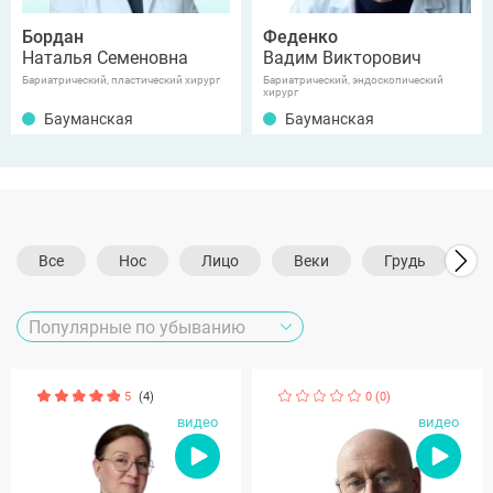
Бордан
Феденко
Наталья Семеновна
Вадим Викторович
Бариатрический, пластический хирург
Бариатрический, эндоскопический
хирург
Бауманская
Бауманская
Все
Нос
Лицо
Веки
Грудь
Т
5
(4)
0 (0)
видео
видео