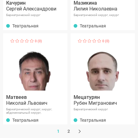
Качурин
Мазикина
Сергей Александрови
Лилия Николаевна
Бариатрический хирург
Бариатрической хирург, хирург
Театральная
Театральная
0 (0)
0 (0)
Матвеев
Мецатурян
Николай Львович
Рубен Мигранович
Бариатрический хирург, хирург,
Бариатрический хирург
абдоминальный хирург,
Театральная
Театральная
1
2