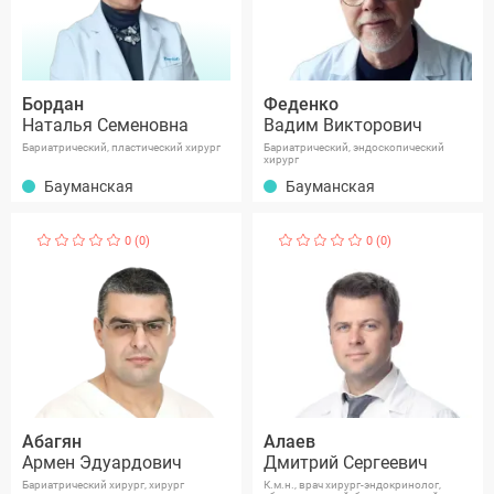
Бордан
Феденко
Наталья Семеновна
Вадим Викторович
Бариатрический, пластический хирург
Бариатрический, эндоскопический
хирург
Бауманская
Бауманская
0 (0)
0 (0)
Абагян
Алаев
Армен Эдуардович
Дмитрий Сергеевич
Бариатрический хирург, хирург
К.м.н., врач хирург-эндокринолог,