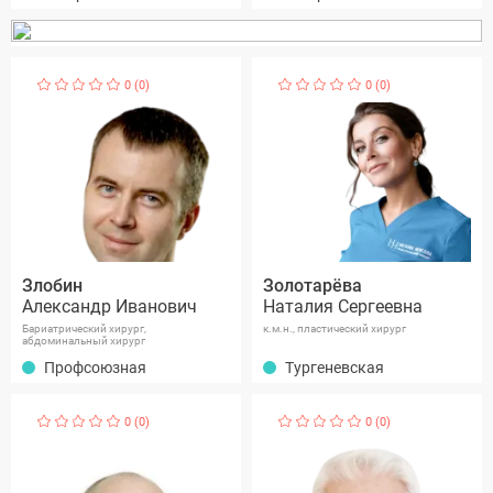
0 (0)
0 (0)
Злобин
Золотарёва
Александр Иванович
Наталия Сергеевна
Бариатрический хирург,
к.м.н., пластический хирург
абдоминальный хирург
Профсоюзная
Тургеневская
0 (0)
0 (0)