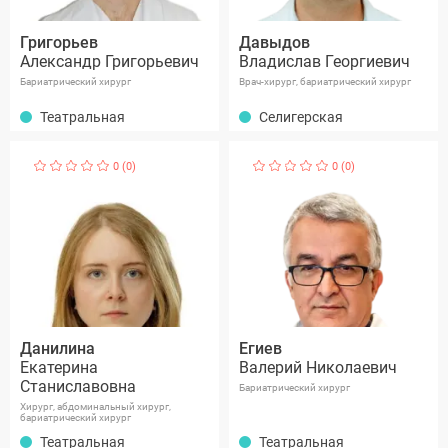
Григорьев
Давыдов
Александр Григорьевич
Владислав Георгиевич
Бариатрический хирург
Врач-хирург, бариатрический хирург
Театральная
Селигерская
0 (0)
0 (0)
Данилина
Егиев
Екатерина
Валерий Николаевич
Станиславовна
Бариатрический хирург
Хирург, абдоминальный хирург,
бариатрический хирург
Театральная
Театральная