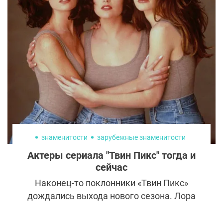
называют район Каннам сами жители и
туристы. В нем находится около 500
клиник, предлагающих услуги по
изменению и усовершенствованию
внешности. Одной из причин такой
популярности пластической хирургии
является огромная конкуренция в
корейском шоу-бизнесе, где внешность
является главным оружием.
знаменитости
зарубежные знаменитости
Актеры сериала "Твин Пикс" тогда и
сейчас
Наконец-то поклонники «Твин Пикс»
дождались выхода нового сезона. Лора
Палмер, пообещавшая агенту Куперу
встречу через 25 лет, ошиблась лишь на