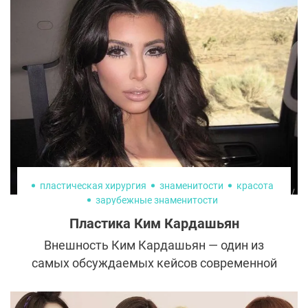
оправдал ожидания? Как исправить
неудачную контурную пластику и можно
ли растворить ботулотоксин?
пластическая хирургия
знаменитости
красота
зарубежные знаменитости
Пластика Ким Кардашьян
Внешность Ким Кардашьян — один из
самых обсуждаемых кейсов современной
эстетической медицины. От реальности до
легенды всего один шаг и Ким его