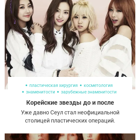
сделала. Сегодня она считается символом
идеального профиля, чётких скул и
округлых форм, к которым стремятся
миллионы женщин. Но что именно стоит за
этой трансформацией и какие процедуры
помогли Ким построить её нынешнюю
внешность? Мы разбираемся в деталях
вместе с экспертами.
пластическая хирургия
косметология
знаменитости
зарубежные знаменитости
азиатская пластика
Корейские звезды до и после
Уже давно Сеул стал неофициальной
столицей пластических операций.
«Квартал усовершенствований»,
«южнокорейский Беверли-Хиллз» - так