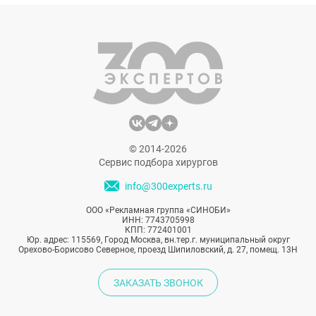
год. Режиссер теледетектива Дэвид Линч
снова собрал в таинственном городке
любимых актеров. Сценарий и ход съемок
так мастерски законспирированы, что в
ожидании премьеры фанаты гадают о
будущих событиях и задаются вопросом,
как выглядят актеры «Твин Пикс» сейчас.
© 2014-2026
Сервис подбора хирургов
info@300experts.ru
ООО «Рекламная группа «СИНОБИ»
ИНН: 7743705998
КПП: 772401001
Юр. адрес: 115569, Город Москва, вн.тер.г. муниципальный округ
Орехово-Борисово Северное, проезд Шипиловский, д. 27, помещ. 13Н
ЗАКАЗАТЬ ЗВОНОК