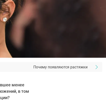
Почему появляются растяжки
тавшее менее
ложений, в том
иции?