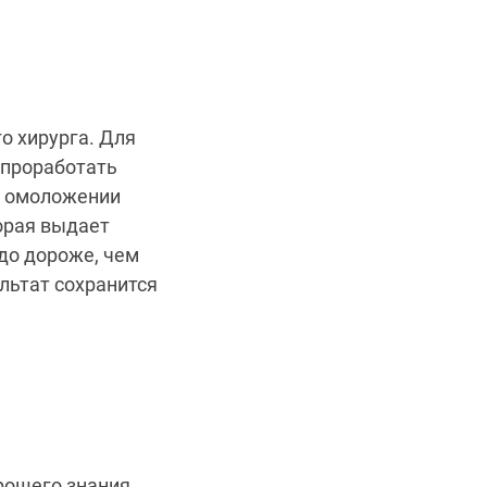
о хирурга. Для
 проработать
м омоложении
орая выдает
до дороже, чем
ультат сохранится
рошего знания