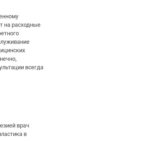
венному
т на расходные
ретного
бслуживание
дицинских
нечно,
ультации всегда
тезией врач
ластика в