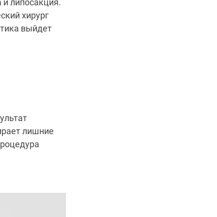
 и липосакция.
ский хирург
стика выйдет
ультат
ирает лишние
 процедура