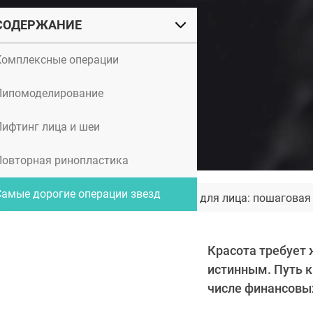
СОДЕРЖАНИЕ
Комплексные операции
Липомоделирование
Лифтинг лица и шеи
Повторная ринопластика
Самые дорогие операции звезд
Как пользоваться тейпами для лица: пошаговая
Красота требует 
истинным. Путь к
числе финансовых