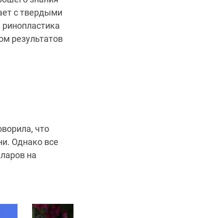
тает с твердыми
я ринопластика
ом результатов
ворила, что
ни. Однако все
лларов на