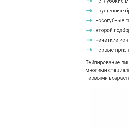
неглубокие 
опущенные бр
носогубные с
второй подбо
нечеткие кон
первые призн
Тейпирование лиц
многими специали
первыми возраст