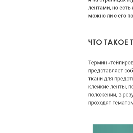
лентами, но есть
можно ли с его п
ЧТО ТАКОЕ
Термин «тейпиров
представляет со
ткани для предот
клейкие ленты, п
положении, в рез
проходят гематом