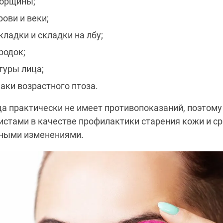
морщины;
ови и веки;
кладки и складки на лбу;
родок;
туры лица;
аки возрастного птоза.
а практически не имеет противопоказаний, поэтом
стами в качестве профилактики старения кожи и ср
ными изменениями.