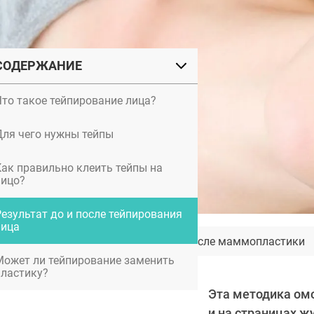
СОДЕРЖАНИЕ
Что такое тейпирование лица?
Для чего нужны тейпы
Как правильно клеить тейпы на
лицо?
Результат до и после тейпирования
лица
Грудное вскармливание после маммопластики
Может ли тейпирование заменить
пластику?
Эта методика омо
и на страницах 