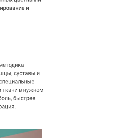
пирование и
 методика
шцы, суставы и
 специальные
и ткани в нужном
боль, быстрее
рация.