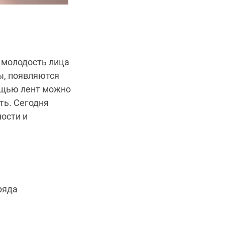
ь молодость лица
ы, появляются
ощью лент можно
ть. Сегодня
ости и
ряда