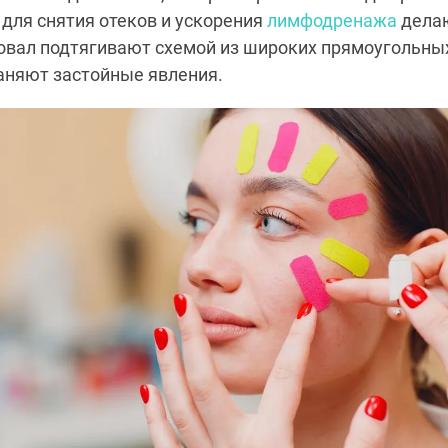
 для снятия отеков и ускорения
лимфодренажа
делаю
 овал подтягивают схемой из широких прямоугольных
аняют застойные явления.