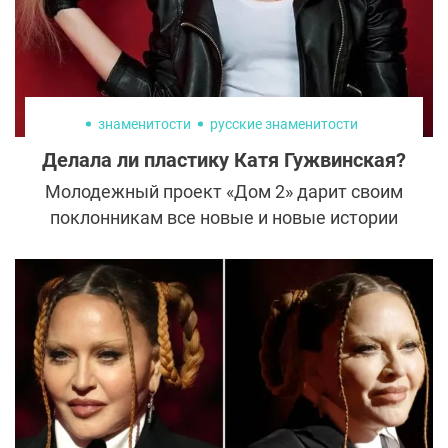
знаменитости
русские знаменитости
Делала ли пластику Катя Гужвинская?
Молодежный проект «Дом 2» дарит своим
поклонникам все новые и новые истории
знакомства и любви. Среди них можно
выделить эпопею капризной красотки
Кати Гужвинской и московского денди
Вовы Гаути. Привлекательность Катюши
сыграла далеко не последнюю роль в том,
что парень влюбился в нее без памяти.