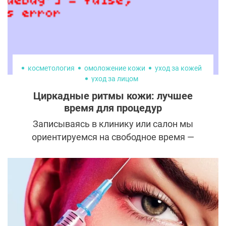
вмешательство пластических хирургов и
косметологов?
косметология
омоложение кожи
уход за кожей
уход за лицом
Циркадные ритмы кожи: лучшее
время для процедур
Записываясь в клинику или салон мы
ориентируемся на свободное время —
собственное или мастера. Однако, чтобы
получить максимальный эффект от
процедур, нужно обязательно учитывать
циркадные ритмы нашей кожи.
Рассказываем, что это такое и как ими
правильно пользоваться.