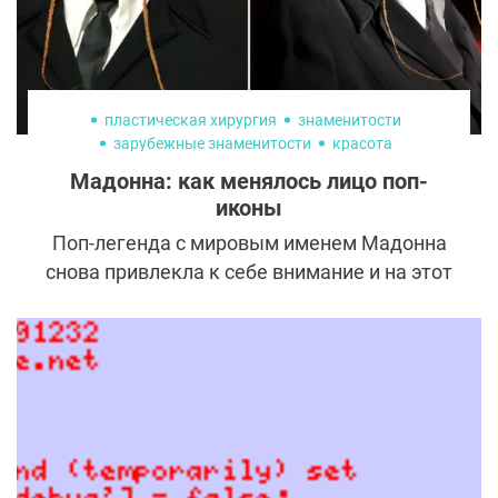
пластическая хирургия
знаменитости
зарубежные знаменитости
красота
Мадонна: как менялось лицо поп-
иконы
Поп-легенда с мировым именем Мадонна
снова привлекла к себе внимание и на этот
раз своим внешним видом на закрытой
вечеринке после «Оскара». С каждым
новым появлением артистка вызывает
бурные обсуждения: меняется макияж,
стиль, формы, выражение лица. Остаётся
один вопрос: где заканчивается искусство
перевоплощения и начинается