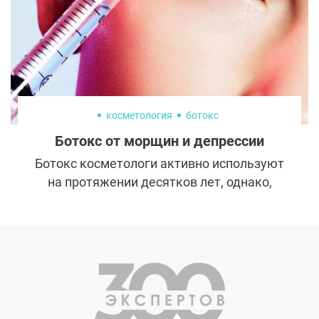
косметология
ботокс
Ботокс от морщин и депрессии
Ботокс косметологи активно используют
на протяжении десятков лет, однако,
выявляют все новые и новые его
свойства. Уже ни для кого не секрет, что
он помогает не только эффективно
бороться с морщинами, но и решать
множество других бьюти-проблем. Но
совсем недавно ученые пришли к выводу,
что ботокс может помочь справиться с