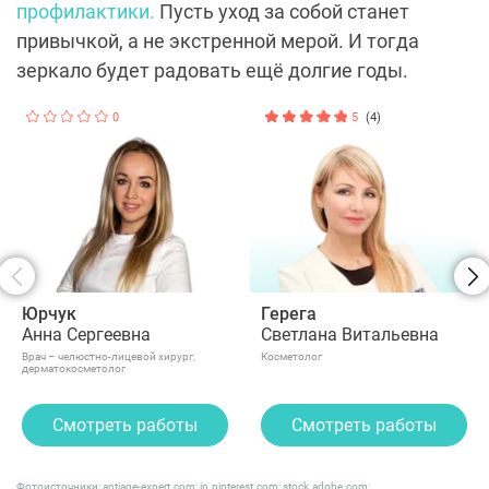
профилактики.
Пусть уход за собой станет
привычкой, а не экстренной мерой. И тогда
зеркало будет радовать ещё долгие годы.
0
5
(4)
Юрчук
Герега
Анна Сергеевна
Светлана Витальевна
Врач – челюстно-лицевой хирург,
Косметолог
дерматокосметолог
Смотреть работы
Смотреть работы
Фотоисточники: antiage-expert.com; in.pinterest.com; stock.adobe.com;