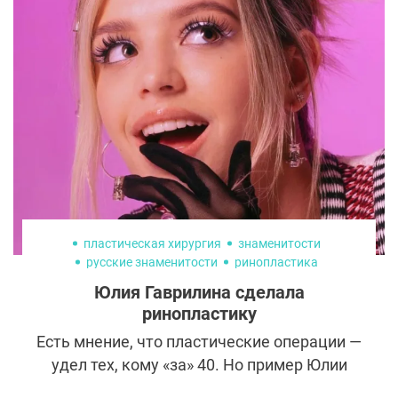
потрясающе. Её лицо будто бы не знает
возраста. Но всё чаще в Сети всплывает
вопрос: действительно ли звезда «Тихого
места» обошлась без пластики, или всё-
таки побывала в кресле у топового
хирурга? Давайте разбираться.
пластическая хирургия
знаменитости
русские знаменитости
ринопластика
Юлия Гаврилина сделала
ринопластику
Есть мнение, что пластические операции —
удел тех, кому «за» 40. Но пример Юлии
Гаврилиной опровергает это заблуждение