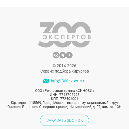
в очередной раз. 18-летняя тиктокерша
легла под нож пластического хирурга,
чтобы исправить последствия аварии.
Рассказываем о том, как прошла
операция.
© 2014-2026
Сервис подбора хирургов
info@300experts.ru
ООО «Рекламная группа «СИНОБИ»
ИНН: 7743705998
КПП: 772401001
Юр. адрес: 115569, Город Москва, вн.тер.г. муниципальный округ
Орехово-Борисово Северное, проезд Шипиловский, д. 27, помещ. 13Н
ЗАКАЗАТЬ ЗВОНОК