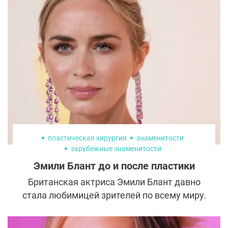
Вещество и правда играет важную роль в
организме и обменных процессах, но
некоторые специалисты считают, что
принимать его в добавках все же не стоит,
т.к. переизбыток и бесконтрольный прием
могут нанести вред. Так кто же прав?
Давайте разбираться.
пластическая хирургия
знаменитости
зарубежные знаменитости
Эмили Блант до и после пластики
Британская актриса Эмили Блант давно
стала любимицей зрителей по всему миру.
Фильмы, красные дорожки, премии и
светские хроники — везде она выглядит