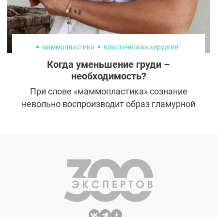
маммопластика
пластическая хирургия
Когда уменьшение груди –
необходимость?
При слове «маммопластика» сознание
невольно воспроизводит образ гламурной
красотки, но практика хирургов
показывает, что все не так просто. Порой
пластическая операция не прихоть, а
жизненная необходимость. И специалисты
эстетической медицины помогают
девушкам обрести гармонию с собой и
избавляют от комплексов.