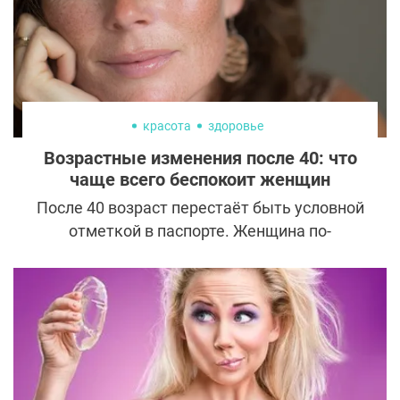
красота
здоровье
Возрастные изменения после 40: что
чаще всего беспокоит женщин
После 40 возраст перестаёт быть условной
отметкой в паспорте. Женщина по-
прежнему чувствует себя активной и
включённой в жизнь, но внешность
начинает меняться быстрее, чем
внутреннее самоощущение. Возрастные
изменения накапливаются постепенно и
часто проявляются ощущением, что
отражение в зеркале стало менее