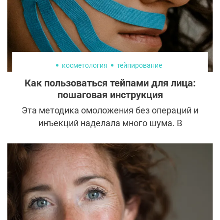
косметология
тейпирование
Как пользоваться тейпами для лица:
пошаговая инструкция
Эта методика омоложения без операций и
инъекций наделала много шума. В
соцсетях и на страницах журналов все
чаще можно встретить девушек,
обклеенных цветными лентами, но есть ли
от этого эффект? Разбираемся, как
работает тейпирование и можно ли с его
помощью самостоятельно скинуть
несколько лет.