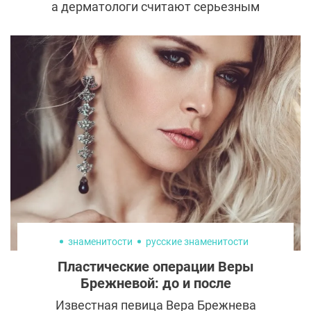
а дерматологи считают серьезным
конкурентом пластической хирургии и
лазерных шлифовок. Микроигольчатый
радиочастотный лифтинг — методика,
результат которой заметен уже после
первого сеанса. Рассказываем, как
работает, чего следует ожидать и
насколько это больно.
знаменитости
русские знаменитости
Пластические операции Веры
Брежневой: до и после
Известная певица Вера Брежнева