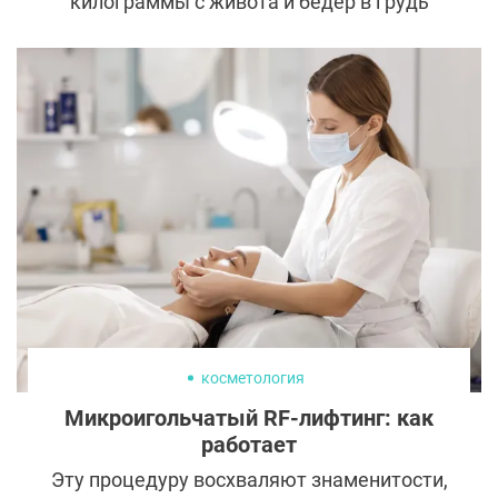
килограммы с живота и бедер в грудь
перестала быть неосуществимой.
Современная пластическая хирургия
готова любой каприз пациентки воплотить
в реальность и в одном месте удалить, а в
другом – прибавить. К чему приводит
погоня за двумя зайцами – к прекрасным
пышным формам или большим
проблемам? Попробуем разобраться в
особенностях липофилинга груди.
косметология
Микроигольчатый RF-лифтинг: как
работает
Эту процедуру восхваляют знаменитости,