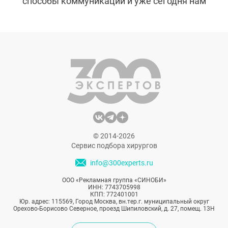
способы коммуникации и уже сегодня нам
сложно представить свою жизнь без
совещаний и общения с друзьями по
видеосвязи. Новая реальность ставит
новые задачи и перед эстетической
медициной. Сегодня многие специалисты
удовлетворяют запрос пациентов на то,
чтобы идеально выглядеть на экране
гаджетов в Zoom и других программах для
видеоконференций. Рассказываем, как и с
помощью чего они это делают.
© 2014-2026
Сервис подбора хирургов
info@300experts.ru
ООО «Рекламная группа «СИНОБИ»
ИНН: 7743705998
КПП: 772401001
Юр. адрес: 115569, Город Москва, вн.тер.г. муниципальный округ
Орехово-Борисово Северное, проезд Шипиловский, д. 27, помещ. 13Н