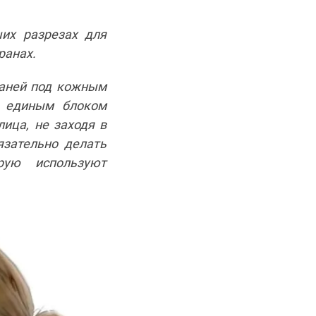
их разрезах для
ранах.
каней под кожным
г единым блоком
ица, не заходя в
язательно делать
рую используют