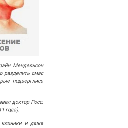
Брайн Мендельсон
о разделить смас
орые подверглись
ввел доктор Росс,
1 года).
и клиники и даже