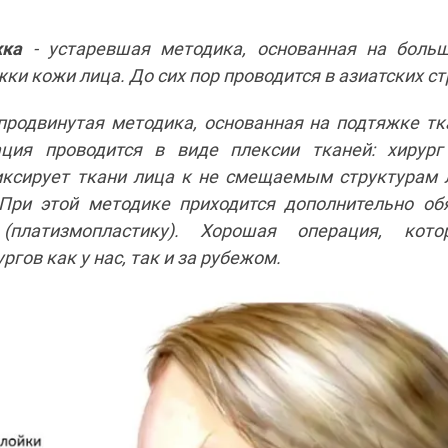
жка
- устаревшая методика, основанная на больш
ки кожи лица. До сих пор проводится в азиатских ст
продвинутая методика, основанная на подтяжке т
ация проводится в виде плексии тканей: хирур
иксирует ткани лица к не смещаемым структурам л
При этой методике приходится дополнительно об
(платизмопластику). Хорошая операция, кото
гов как у нас, так и за рубежом.