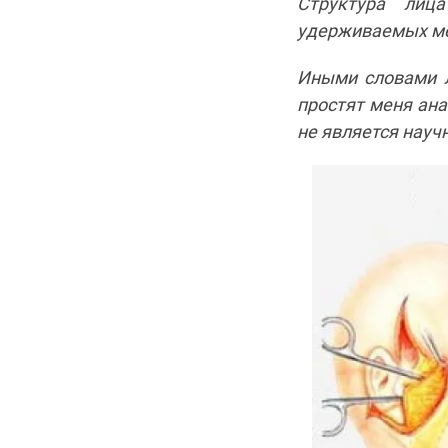
Структура лиц
удерживаемых ме
Иными словами л
простят меня ан
не является нау