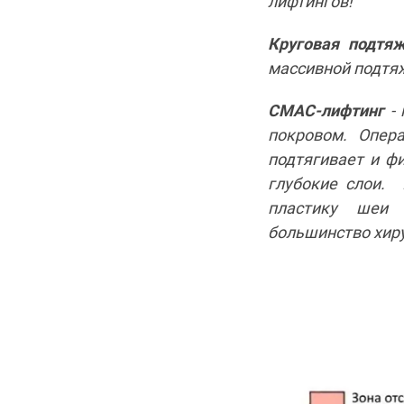
лифтингов!
Круговая подтя
массивной подтяж
СМАС-лифтинг
- 
покровом. Опер
подтягивает и ф
глубокие слои. 
пластику шеи 
большинство хирур