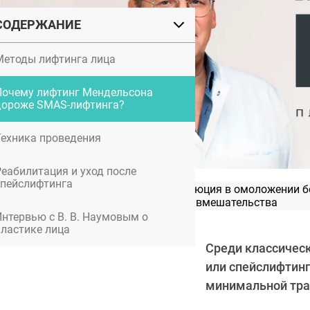
СОДЕРЖАНИЕ
Методы лифтинга лица
Почему лифтинг Мендельсона
дороже SMAS-лифтинга?
Техника проведения
Реабилитация и уход после
спейслифтинга
Альтера-терапия: революция в омоложении б
вмешательства
Интервью с В. В. Наумовым о
пластике лица
Среди классичес
или спейслифтин
минимальной тра