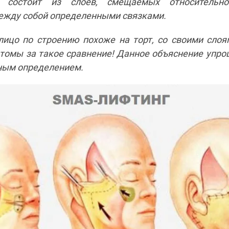
а состоит из слоев, смещаемых относительн
жду собой определенными связками.
ицо по строению похоже на торт, со своими слоя
атомы за такое сравнение! Данное объяснение упро
чным определением.