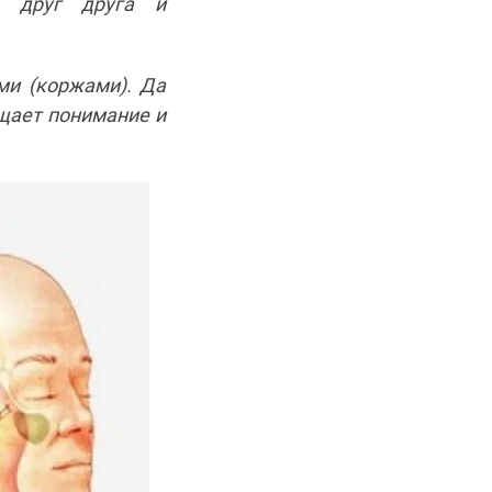
о друг друга и
ми (коржами). Да
щает понимание и