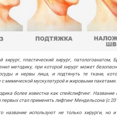
й хирург, пластический хирург, патологоанатом, 
енил методику, при которой хирург может безопасн
сосуды и нервы лица, и подтянуть те ткани, кот
 с мимической мускулатурой и жировыми пакетами.
одика более известна как спейслифтинг. Название 
 первых стал применять лифтинг Мендельсона (с 201
о название используют не только хирурги, но 