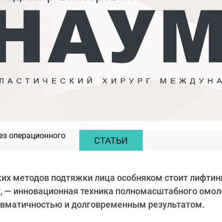
ез операционного
СТАТЬИ
ких методов подтяжки лица особняком стоит лифтин
г, — инновационная техника полномасштабного омол
вматичностью и долговременным результатом.