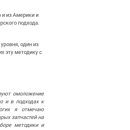
о и из Америки и
рского подхода.
уровня, один из
х эту методику с
ируют омоложение
о и в подходах к
ногих я отмечаю
арых запчастей на
ыборе методики и