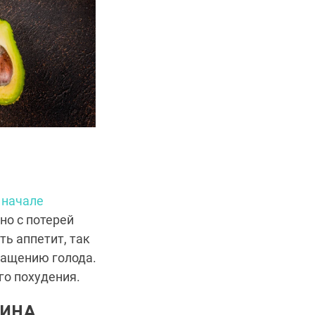
 начале
но с потерей
ь аппетит, так
ращению голода.
го похудения.
ЛИНА