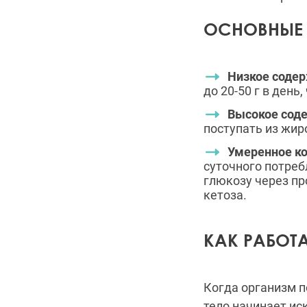
ОСНОВНЫЕ 
Низкое содер
до 20-50 г в ден
Высокое сод
поступать из жиро
Умеренное ко
суточного потреб
глюкозу через пр
кетоза.
КАК РАБОТА
Когда организм п
тело начинает ис