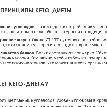
ПРИНЦИПЫ КЕТО-ДИЕТЫ
жание углеводов.
На кето-диете потребление углев
ь, что значительно ниже обычного уровня в традицио
ержание жиров.
Около 70-80% суточного потреблени
в, таких как масла, орехи, авокадо и жирное мясо.
личество белков.
Белки составляют примерно 20% о
ления калорий. Это важно, чтобы избежать превращ
оцесс глюконеогенеза, что может вывести организм
ЕТ КЕТО-ДИЕТА?
олучает меньше углеводов, уровень глюкозы в крови
кать альтернативные источники энергии. В ответ на