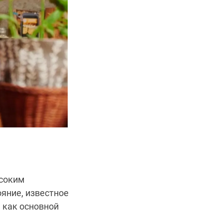
ысоким
яние, известное
 как основной