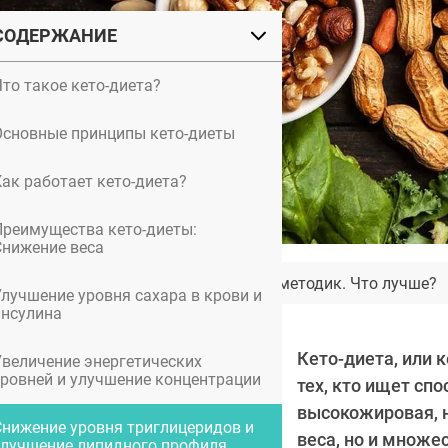
СОДЕРЖАНИЕ
Что такое кето-диета?
Основные принципы кето-диеты
Как работает кето-диета?
Преимущества кето-диеты:
Снижение веса
Пластика лица: эволюция методик. Что лучше?
Улучшение уровня сахара в крови и
инсулина
Кето-диета, или 
Увеличение энергетических
уровней и улучшение концентрации
тех, кто ищет сп
высокожировая, 
Снижение уровня триглицеридов и
веса, но и множе
улучшение липидного профиля