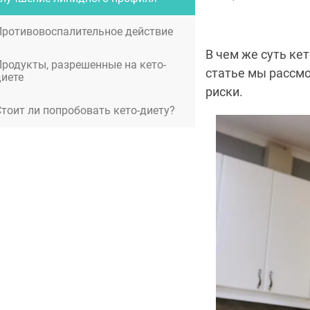
Противовоспалительное действие
В чем же суть ке
Продукты, разрешенные на кето-
статье мы рассм
диете
риски.
Стоит ли попробовать кето-диету?