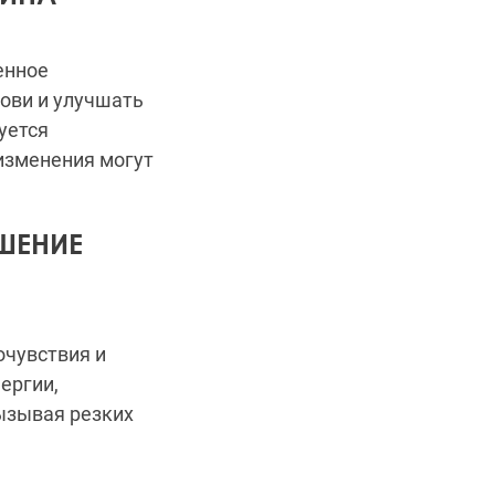
енное
рови и улучшать
уется
 изменения могут
ЧШЕНИЕ
очувствия и
ергии,
вызывая резких