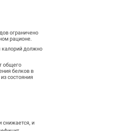
одов ограничено
нном рационе.
я калорий должно
т общего
ения белков в
 из состояния
 снижается, и
 дефицит