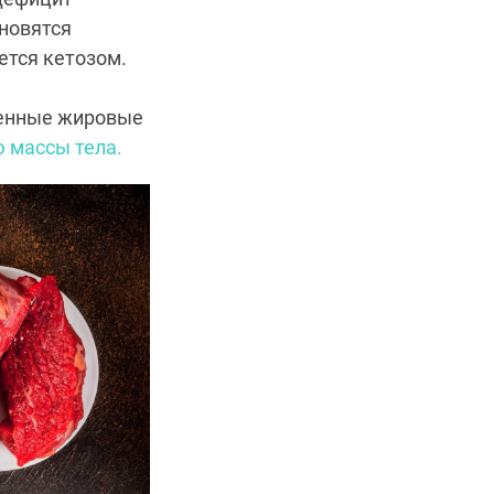
новятся
ется кетозом.
ленные жировые
 массы тела.