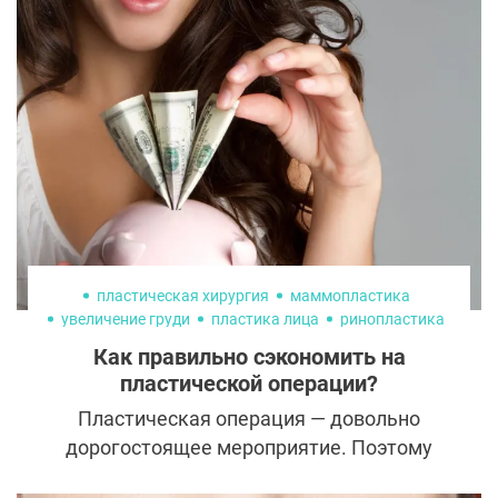
естественные формы и индивидуальный
подход к каждому пациенту. Всё это
формирует новый стандарт в пластической
хирургии.
пластическая хирургия
маммопластика
увеличение груди
пластика лица
ринопластика
липосакция
Как правильно сэкономить на
пластической операции?
Пластическая операция — довольно
дорогостоящее мероприятие. Поэтому
желание сэкономить на ней вполне