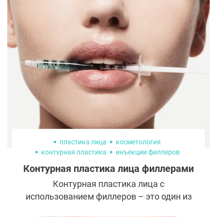
нормальное явление. Вот только делать
это нужно не в ущерб качеству.
Рассказываем о проверенных способах,
которые помогут не переплатить, но при
этом получить качественное медицинское
обслуживание.
пластика лица
косметология
контурная пластика
инъекции филлеров
Контурная пластика лица филлерами
Контурная пластика лица с
использованием филлеров – это один из
наиболее популярных методов коррекции