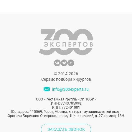
Действительно, как и после любого
хирургического вмешательства, во время
реабилитации нередко возникают
неприятные ощущения. Но интенсивность
боли может очень сильно отличаться в
зависимости от вида пластики.
Рассказываем о самых болезненных видах
пластических операций.
© 2014-2026
Сервис подбора хирургов
info@300experts.ru
ООО «Рекламная группа «СИНОБИ»
ИНН: 7743705998
КПП: 772401001
Юр. адрес: 115569, Город Москва, вн.тер.г. муниципальный округ
Орехово-Борисово Северное, проезд Шипиловский, д. 27, помещ. 13Н
ЗАКАЗАТЬ ЗВОНОК