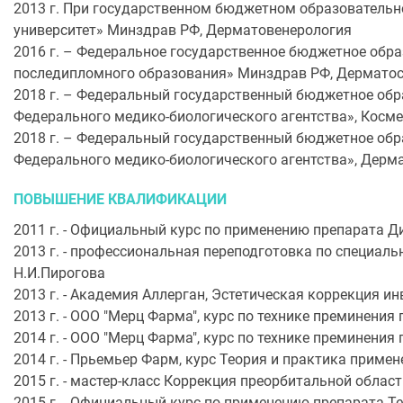
2013 г. При государственном бюджетном образователь
университет» Минздрав РФ, Дерматовенерология
2016 г. – Федеральное государственное бюджетное обр
последипломного образования» Минздрав РФ, Дермато
2018 г. – Федеральный государственный бюджетное об
Федерального медико-биологического агентства», Косм
2018 г. – Федеральный государственный бюджетное об
Федерального медико-биологического агентства», Дерм
ПОВЫШЕНИЕ КВАЛИФИКАЦИИ
2011 г. - Официальный курс по применению препарата Д
2013 г. - профессиональная переподготовка по специал
Н.И.Пирогова
2013 г. - Академия Аллерган, Эстетическая коррекция 
2013 г. - ООО "Мерц Фарма", курс по технике преминени
2014 г. - ООО "Мерц Фарма", курс по технике преминения
2014 г. - Прьемьер Фарм, курс Теория и практика приме
2015 г. - мастер-класс Коррекция преорбитальной област
2015 г. - Официальный курс по применению препарата Te