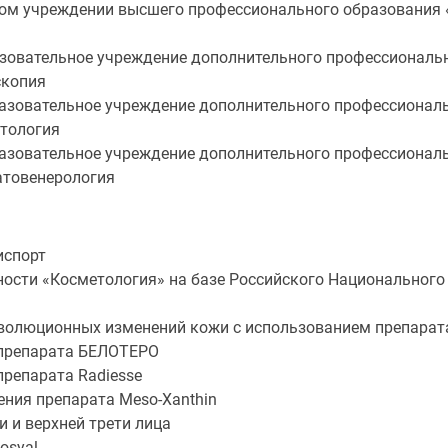
ном учреждении высшего профессионального образования
азовательное учреждение дополнительного профессиональ
скопия
разовательное учреждение дополнительного профессионал
етология
разовательное учреждение дополнительного профессионал
атовенерология
испорт
ьности «Косметология» на базе Российского Национальног
инволюционных изменений кожи с использованием препарат
я препарата БЕЛОТЕРО
 препарата Radiesse
нения препарата Meso-Xanthin
и и верхней трети лица
osyal