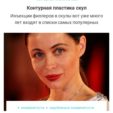
Контурная пластика скул
Инъекции филлеров в скулы вот уже много
лет входят в списки самых популярных
услуг у косметологов. Они способны
кардинально изменить выражение и
форму лица, а также визуально сделать
моложе. Но прежде чем решиться на
контурную пластику скул, необходимо
разобраться во всех тонкостях процедуры,
о которых мы сегодня расскажем.
знаменитости
зарубежные знаменитости