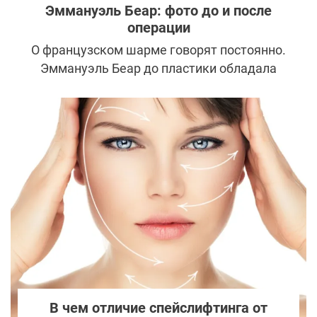
Эммануэль Беар: фото до и после
операции
О французском шарме говорят постоянно.
Эммануэль Беар до пластики обладала
всеми признаками истинной француженки,
но неудачный поход в клинику
эстетической медицины уничтожил
ангельскую красоту. Почему
привлекательная актриса решилась на
столь радикальный шаг?
В чем отличие спейслифтинга от