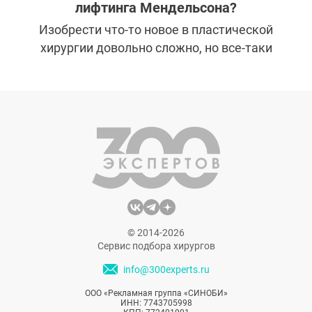
лифтинга Мендельсона?
Изобрести что-то новое в пластической
хирургии довольно сложно, но все-таки
иногда и в этой области случаются
революционные открытия. Настоящим
ноу-хау в эстетической медицине стал
лифтинг Мендельсона –
малотравматичная методика омоложения
лица. Есть ли отличия между
малотравматичным спейслифтингом и
лифтингом Мендельсона?
© 2014-2026
Сервис подбора хирургов
info@300experts.ru
ООО «Рекламная группа «СИНОБИ»
ИНН: 7743705998