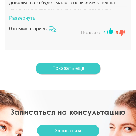
довольна-это будет мало теперь хочу к ней на
липосакцию живота и рук всем рекомендую
доктора
Развернуть
0 комментариев
Полезно:
6
-5
Показать еще
Записаться на консультацию
Записаться