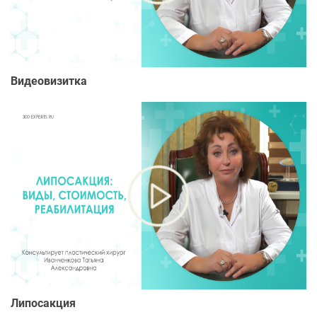
- Действительный член ОПРЭХ (Российское общество
пластических и реконструктивных и эстетических
хирургов)
- Действительный член ISAPS (International Society of
Видеовизитка
Aestetic Plastic Surgery).
- Лучший пластический хирург по телй по итогам
Рейтинга Лучших пластических хирургов 2013 года на
портале Vseoplastike.ru
- Лучший пластический хирург по липосакции по
итогам Рейтинга Лучших пластических хирургов 2013
года на портале Medafarm.ru
- Лучший пластический хирург по
телоконструирующим операциям по итогам Рейтинга
Лучших пластических хирургов 2012 года на портале
Vseoplastike.ru
- Лучший пластический хирург по пластике живота. По
результатам Рейтинга Лучших пластических хирургов
Липосакция
2012 года на портале Medafarm.ru