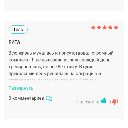
довольна своей фигурой, больше нет комплексов.
Спасибо
Тело
РИТА
Всю жизнь мучалась и присутствовал огромный
комплекс. Я не вылезала из зала, каждый день
тренировалась, но все бестолку. В один
прекрасный день решилась на операцию и
отправилась на консультацию к Татьяне
Александровне. Она мне подробно все рассказала
Развернуть
и у меня сразу же сложилось впечатление о том,
0 комментариев
что она безумно грамотный хирург. Посещая
Полезно:
8
-3
другие клиники, я не раз сталкивалась с хамством
, с тем, что мне не могли обьяснить все нюансы и
тонкости операции. Но, сразу же после того, как я