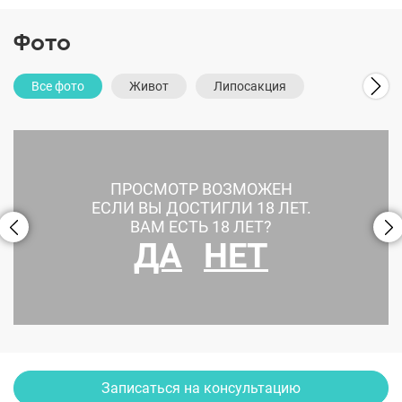
- Лучший пластический хирург по липосакции по
итогам Всероссийской премии в области красоты и
Фото
здоровья "Грация"
Все фото
Живот
Липосакция
Татьяна Александровна ежегодно признается Лучшим
пластическим хирургом в различных номинациях.
ПРОСМОТР ВОЗМОЖЕН
ЕСЛИ ВЫ ДОСТИГЛИ 18 ЛЕТ.
ВАМ ЕСТЬ 18 ЛЕТ?
ДА
НЕТ
Абдоминопластика
Записаться на консультацию