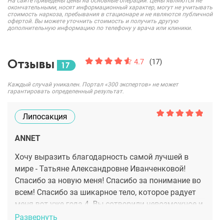
На сайте приведены цены на основные операции. Цены являются не
окончательными, носят информационный характер, могут не учитывать
стоимость наркоза, пребывания в стационаре и не являются публичной
офертой. Вы можете уточнить стоимость и получить другую
дополнительную информацию по телефону у врача или клиники.
Отзывы
4.7
(17)
17
Каждый случай уникален. Портал «300 экспертов» не может
гарантировать определенный результат.
Липосакция
ANNET
Хочу выразить благодарность самой лучшей в
мире - Татьяне Александровне Иванченковой!
Спасибо за новую меня! Спасибо за понимание во
всем! Спасибо за шикарное тело, которое радует
меня вот уже года 4. Вы сотворили невозможное и
я искренне Вам благодарна за все, что вы сделали
Развернуть