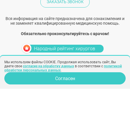
ЗАКАЗАТЬ ЗВОНОК
Вся информация на сайте предназначена для ознакомления и
не заменяет квалифицированную медицинскую помощь.
Обязательно проконсультируйтесь с врачом!
Народный рейтинг хирургов
Мы используем файлы COOKIE. Продолжая использовать сайт, Вы
Политика конфиденциальности
Согласие на обработку персональных
даете свое
согласие на обработку данных
в соответствии с
политикой
данных
Согласие на рекламу
обработки персональных данных
.
Создание сайта –
SINOBY
Согласен
Клиники
Отзывы
Опрос для врачей
Хирурги
Фото
Косметологи
Статьи
Услуги
Вопрос-ответ