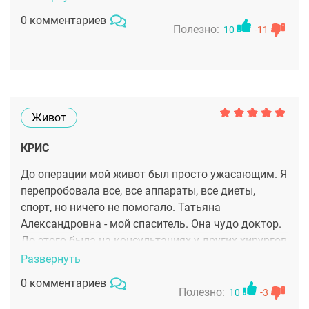
для меня. Моя сестра тоже оперировалась у
0 комментариев
Татьяны Александровны и осталась очень
Полезно:
10
-11
довольна! Советую обращаться к ней! Спасибо !!!
Живот
КРИС
До операции мой живот был просто ужасающим. Я
перепробовала все, все аппараты, все диеты,
спорт, но ничего не помогало. Татьяна
Александровна - мой спаситель. Она чудо доктор.
До этого была на консультациях у других хирургов
и никто не вызвал у меня доверия. К Т.А.
Развернуть
Иванченковой оно появилось сразу. Она мне все
0 комментариев
до мелочей рассказала, разъяснила и у меня не
Полезно:
10
-3
было ни одного сомнения. Теперь я очень