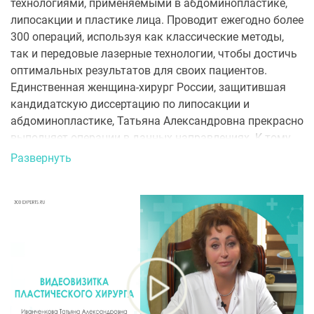
технологиями, применяемыми в абдоминопластике,
липосакции и пластике лица. Проводит ежегодно более
300 операций, используя как классические методы,
так и передовые лазерные технологии, чтобы достичь
оптимальных результатов для своих пациентов.
Единственная женщина-хирург России, защитившая
кандидатскую диссертацию по липосакции и
абдоминопластике, Татьяна Александровна прекрасно
выполняет операции в данных направлениях. К тому
же, доктор является автором 14 научных работ по
Развернуть
пластической хирургии и активно участвует в научных
конгрессах в России. Обширные знания и мастерство
делают ее востребованным специалистом в мире
пластической хирургии.
ОБРАЗОВАНИЕ
Первый московский государственный медицинский
университет им. И.М. Сеченова
РЕГАЛИИ И НАГРАДЫ