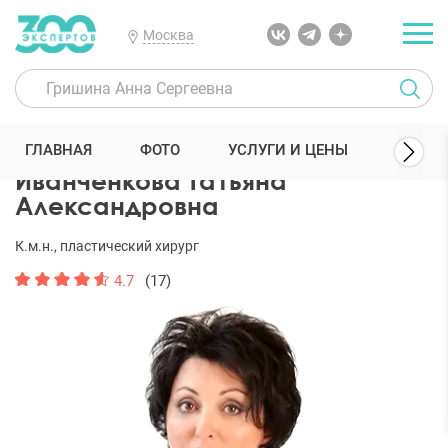
Москва
300 Экспертов
Пластические хирурги
Иванченкова Татьяна Ал
ГЛАВНАЯ
ФОТО
УСЛУГИ И ЦЕНЫ
ОТЗЫВ
Иванченкова Татьяна
Александровна
К.м.н., пластический хирург
4.7
(17)