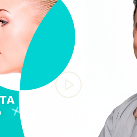
х технологий в эстетической пластической хирургии, Сев
й Allergan (MCGHAN и CUI), Севан, Армения
 лучший пластический хирург международного уровня и л