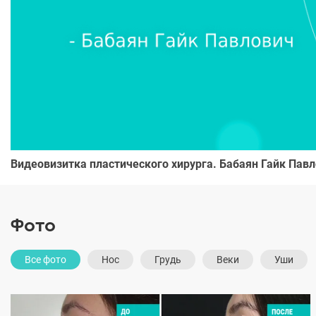
Видеовизитка пластического хирурга. Бабаян Гайк Пав
Фото
Все фото
Нос
Грудь
Веки
Уши