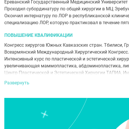
Ереванский Государственный Медицинский Университет и
Проходил субординатуру по общей хирургии в МЦ Эребу
Окончил интернатуру по ЛОР в республиканской клиниче
специализацию ЛОР, которую практиковал в течение пяти
ПОВЫШЕНИЕ КВАЛИФИКАЦИИ
Конгресс хирургов Южных Кавказских стран. Тбилиси, Г
Всеармянский Международный Хирургический Конгресс.
Интенсивный курс по пластической и эстетической хиру
увеличивающая маммопластика, абдоминопластика, липос
Центр Пластической и Эстетической Хирургии ТАПИА, Ин
Интенсивный курс по пластической и реконструктивной х
Развернуть
Москва, Россия
Теория и практика применения препарата Диспорт (ботул
5-й Интернациональный Конгресс Пластических, Реконст
Специальные курсы, показания к применению препарата 
Базовый курс аугментационной маммопластики с матрикс
37-я Ежегодняя Встреча Египетского Союза Пластически
хирургии, объемные липосакции, абдоминальная пласти