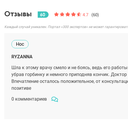
Отзывы
60
4.7
(60)
Каждый случай уникален. Портал «300 экспертов» не может гарантироват
Нос
RYZANNA
Шла к этому врачу смело и не боясь, ведь его работы
убрав горбинку и немного приподняв кончик. Доктор 
Впечатление осталось положительное, от консультац
позитиве
0 комментариев