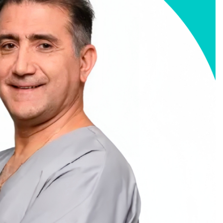
ан, Армения
учший