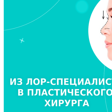
Использование силиконовых имплантатов и инновационни
Курс аугментационной маммопластики с матрикс системо
РЕГАЛИИ И НАГРАДЫ
Лауреат европейской премии "AURORA BEAUTY & HEALTH"
пластический хирург по пластике носа (2014 г.)