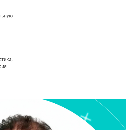
ельную
стика,
сия
отопластика.
а, Россия
еской