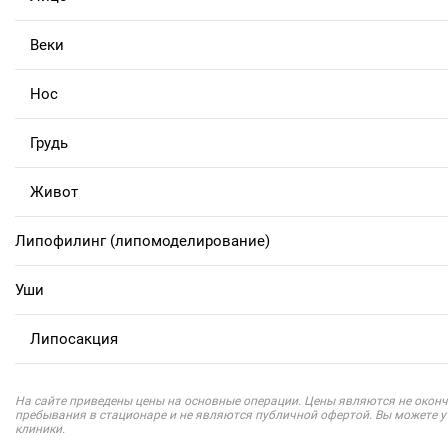
Веки
Нос
Грудь
Живот
Липофилинг (липомоделирование)
Уши
Липосакция
На сайте приведены цены на основные операции. Цены являются не оконч
пребывания в стационаре и не являются публичной офертой. Вы можете 
клиники.