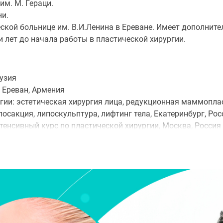
м. М. Гераци.
ни.
ской больнице им. В.И.Ленина в Ереване. Имеет дополнит
 лет до начала работы в пластической хирургии.
рузия
 Ереван, Армения
ргии: эстетическая хирургия лица, редукционная маммопла
акция, липоскульптура, лифтинг тела, Екатеринбург, Рос
тенсивный курс по пластической хирургии, Москва, Россия
ирургии: хирургическое омоложение лица, ринопластика, 
инический токсин типа А) в эстетической медицине. Москв
руктивных и Эстетических Хирургов. Ереван, Армения
Restylane SubQ, Москва, Россия
 системой Allergan (MCGHAN ), Москва, Россия
х и Эстетических Хирургов: интенсивные курсы по пластич
ка. Шарм Эль Шейх, Египет