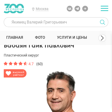
Москва
300 Экспертов
Пластические хирурги
Бабаян Гайк Павлович
ГЛАВНАЯ
ФОТО
УСЛУГИ И ЦЕНЫ
ОТЗЫ
Бабаян Гайк Павлович
Пластический хирург
4.7
(60)
высокий
рейтинг