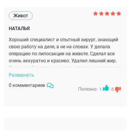
Живот
НАТАЛЬЯ
Хороший специалист и опытный хирург, знающий
свою работу на деле, а не на словах. У делала
операцию по липосакции на животе. Сделал все
очень аккуратно и красиво. Удалил лишний жир.
Теперь мой живот не стыдно оголять на пляже или
в бассейне и выглядит он просто замечательно,
Развернуть
особенно учитывая то, что родила 2-х детей. Давно
0 комментариев
мечтала вернуть свою фигуру из молодости и это
Полезно:
1
-5
мне удалось)))