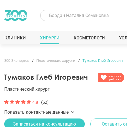
КЛИНИКИ
ХИРУРГИ
КОСМЕТОЛОГИ
УС
300 Экспертов
Пластические хирурги
Тумаков Глеб Игоревич
Тумаков Глеб Игоревич
высокий
рейтинг
Пластический хирург
4.8
(52)
Показать контактные данные
Записаться на консультацию
Оставить о