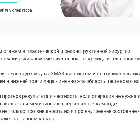
яйте у оператора.
им стажем в пластической и реконструктивной хирургии.
 технически сложные случаи:подтяжку лица и тела после 
уговую подтяжку со SMAS-лифтингом и платизмопластико
и и нижней трети лица - именно эта область чаще всего вы
й прогноз результата и честность: если операция не нужн
тезиологов и медицинского персонала. В команде
о не только про внешность, но и про внутреннее состояние 
ложе" на Первом канале.