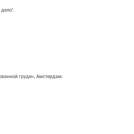
дело".
ованной груди», Амстердам.