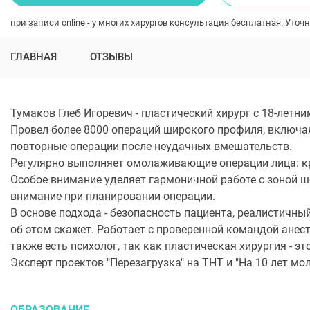
при записи online - у многих хирургов консультация бесплатная. Уточн
ГЛАВНАЯ
ОТЗЫВЫ
Тумаков Глеб Игоревич - пластический хирург с 18-летн
Провел более 8000 операций широкого профиля, включая
повторные операции после неудачных вмешательств.
Регулярно выполняет омолаживающие операции лица: кр
Особое внимание уделяет гармоничной работе с зоной ше
внимание при планировании операции.
В основе подхода - безопасность пациента, реалистичны
об этом скажет. Работает с проверенной командой анес
также есть психолог, так как пластическая хирургия - эт
Эксперт проектов "Перезагрузка" на ТНТ и "На 10 лет мо
ОБРАЗОВАНИЕ