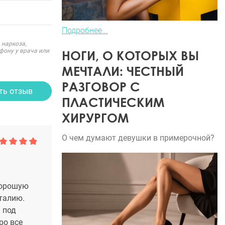
Подробнее...
 наркоза,
фону у врача или
НОГИ, О КОТОРЫХ ВЫ
МЕЧТАЛИ: ЧЕСТНЫЙ
РАЗГОВОР С
ть отзыв
ПЛАСТИЧЕСКИМ
ХИРУРГОМ
О чем думают девушки в примерочной?
хорошую
 талию.
 под
ро все