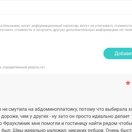
ательными, носят информационный характер, могут не учитывать стоимость
уточнить стоимость и получить другую дополнительную информацию по теле
Добави
ь определенный результат.
го не смутила на абдоминоплатсику, потому что выбирала 
 дороже, чем у других - ну зато он просто идеально делает
Во Фрауклиник мне помогли и гостиницу найти рядом чтобы
и был. Швы идеально наложил, никаких рубцов. Очень быст