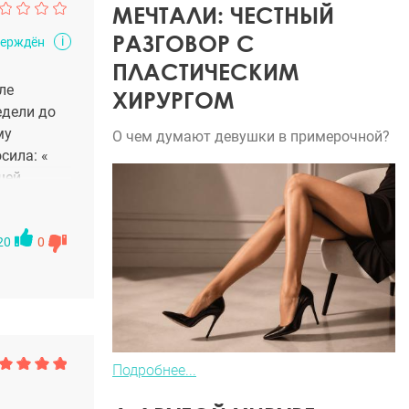
МЕЧТАЛИ: ЧЕСТНЫЙ
РАЗГОВОР С
i
верждён
ПЛАСТИЧЕСКИМ
ле
ХИРУРГОМ
едели до
му
О чем думают девушки в примерочной?
сила: «
шей
икого
 надменным
ак «чего
20
0
е выслушал
ащение ,
авил что-
з-за
о мой
Подробнее...
Ему было
 ,не