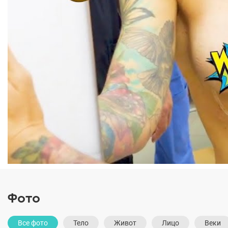
Фото
Все фото
Тело
Живот
Лицо
Веки