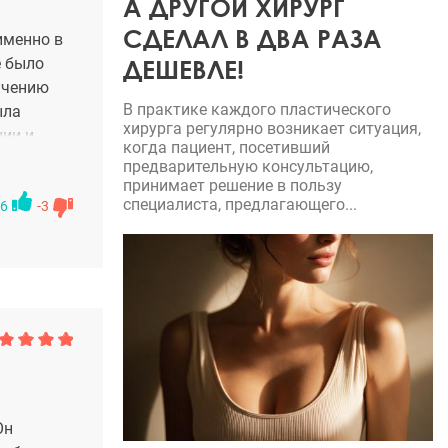
А ДРУГОЙ ХИРУРГ
 что если
СДЕЛАЛ В ДВА РАЗА
,что, этот
именно в
тика и
ДЕШЕВЛЕ!
е было
сделал!
личению
ение к
В практике каждого пластического
ыла
хирурга регулярно возникает ситуация,
 и что я в
ции и
когда пациент, посетивший
яностые,
перации
предварительную консультацию,
рокуренном
ия прошла
принимает решение в пользу
ыло не за
специалиста, предлагающего...
ект
6
-3
ет вас
редь
ся до
Хотите
го
Он