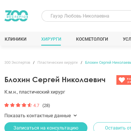
КЛИНИКИ
ХИРУРГИ
КОСМЕТОЛОГИ
УС
300 Экспертов
Пластические хирурги
Блохин Сергей Николаев
Блохин Сергей Николаевич
вы
р
К.м.н., пластический хирург
4.7
(28)
Показать контактные данные
Записаться на консультацию
Оставить о