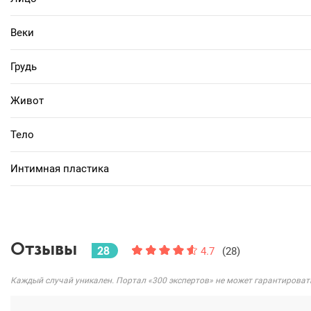
Веки
Грудь
Живот
Тело
Интимная пластика
Отзывы
28
4.7
(28)
Каждый случай уникален. Портал «300 экспертов» не может гарантироват