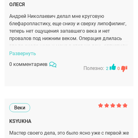
ОЛЕСЯ
Андрей Николаевич делал мне круговую
блефаропластику, еще снизу и сверху липофилинг,
теперь нет ощущения запавшего века и нет
провалов под нижним веком. Операция длилась
где-то около часа и меня в этот же день отпустили
домой, правда, за рулем поехать не рискнула,
Развернуть
пришлось такси вызвать. Отношение у всего
0 комментариев
персонала, не только у врача очень внимательное,
Полезно:
2
0
чуткое. Я очень довольна, что пошла на операцию
и пошла именно к этому врачу.
Веки
KSYUKHA
Мастер своего дела, это было ясно уже с первой же