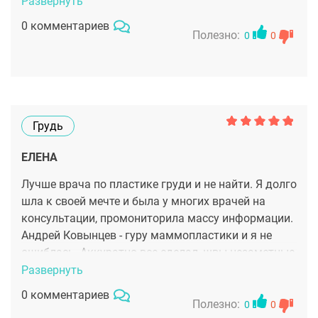
очень благодарна, и если у меня возникнет
Развернуть
необходимость в каких-то других изменениях во
0 комментариев
внешности, буду обращаться только к нему.
Полезно:
0
0
Грудь
ЕЛЕНА
Лучше врача по пластике груди и не найти. Я долго
шла к своей мечте и была у многих врачей на
консультации, промониторила массу информации.
Андрей Ковынцев - гуру маммопластики и я не
ошиблась. Аккуратно все сделал, швы незаметные,
форма, размер - все, как я и хотела.
Развернуть
0 комментариев
Полезно:
0
0