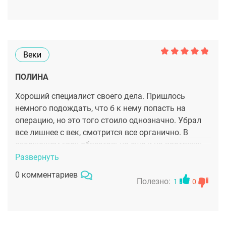
Веки
ПОЛИНА
Хороший специалист своего дела. Пришлось
немного подождать, что б к нему попасть на
операцию, но это того стоило однозначно. Убрал
все лишнее с век, смотрится все органично. В
следующем году обязательно еще и на подтяжку
лица к нему пойду.
Развернуть
0 комментариев
Полезно:
1
0