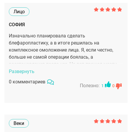
Лицо
СОФИЯ
Изначально планировала сделать
блефаропластику, а в итоге решилась на
комплексное омоложение лица. Я, если честно,
больше не самой операции боялась, а
восстановления после нее. Но вот прошел месяц,
уже и отек сошел полностью. Результат классный
Развернуть
конечно, а Андрей Николаевич говорит, что будет
0 комментариев
еще лучше. Как же здорово - снова почувствовать
Полезно:
1
0
себя молодой.
Веки