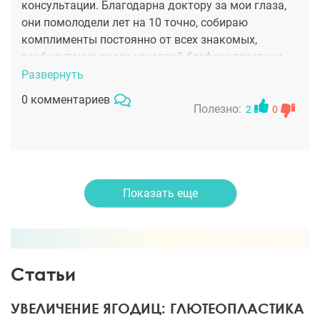
консультации. Благодарна доктору за мои глаза,
они помолодели лет на 10 точно, собираю
комплименты постоянно от всех знакомых,
реабилитация после круговой блефаропластики
быстрая, на 10 день я уже вышла на работу.
Развернуть
0 комментариев
Полезно:
2
0
Показать еще
Статьи
УВЕЛИЧЕНИЕ ЯГОДИЦ: ГЛЮТЕОПЛАСТИКА