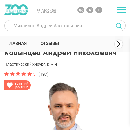
Москва
300 Экспертов
Пластические хирурги
Ковынцев Андрей Никол
ГЛАВНАЯ
ОТЗЫВЫ
Ковынцев Андрей Николаевич
Пластический хирург, к.м.н
5
(197)
высокий
рейтинг