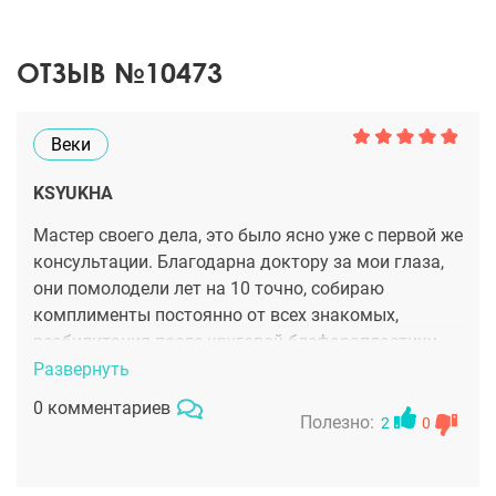
ОТЗЫВ №10473
Веки
KSYUKHA
Мастер своего дела, это было ясно уже с первой же
консультации. Благодарна доктору за мои глаза,
они помолодели лет на 10 точно, собираю
комплименты постоянно от всех знакомых,
реабилитация после круговой блефаропластики
быстрая, на 10 день я уже вышла на работу.
Развернуть
0 комментариев
Полезно:
2
0