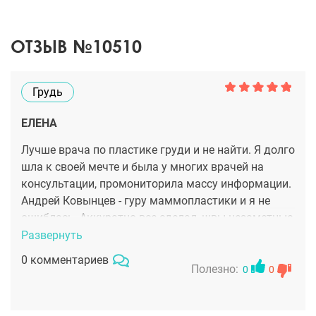
ОТЗЫВ №10510
Грудь
ЕЛЕНА
Лучше врача по пластике груди и не найти. Я долго
шла к своей мечте и была у многих врачей на
консультации, промониторила массу информации.
Андрей Ковынцев - гуру маммопластики и я не
ошиблась. Аккуратно все сделал, швы незаметные,
форма, размер - все, как я и хотела.
Развернуть
0 комментариев
Полезно:
0
0