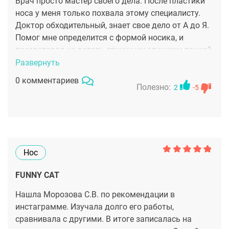
Врач просто мастер своего дела. После пластики
носа у меня только похвала этому специалисту.
Доктор обходительный, знает свое дело от А до Я.
Помог мне определится с формой носика, и
посоветовал не делать спинку уж слишком тонкой,
чтоб смотрелось более натурально. Сейчас
Развернуть
смотрю в зеркало и понимаю, что это был очень
0 комментариев
правильный совет. Рекомендую данного
Полезно:
2
-5
специалиста.
Нос
FUNNY CAT
Нашла Морозова С.В. по рекомендации в
инстаграмме. Изучала долго его работы,
сравнивала с другими. В итоге записалась на