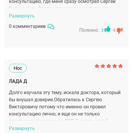
консультацию, где меня сразу осмотрел Сергей
Викторович. Сделал визуализацию будущего
носика, и я согласилась. По итогу я довольна тем,
Развернуть
что вышло, это вот на 100% так, как я и
0 комментариев
представляла. С дыханием проблем нет, спустя
Полезно:
3
-3
полгода вообще жаловаться не на что)
Нос
ЛАДА Д
Долго изучала эту тему, искала доктора, который
бы внушал доверие.Обратилась к Сергею
Викторовичу потому что именно он провел
консультацию лично, и еще он не только
пластический хирург, но ЛОР. Я знала, какой
результат хочу, доктор меня быстро понял и убрал
Развернуть