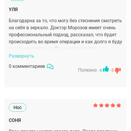
УЛЯ
Благодарна за то, что могу без стеснения смотреть
на себя в зеркало. Доктор Морозов имеет очень
профессиональный подход, рассказал, что будет
происходить во время операции и как долго я буду
восстанавливаться. Дал много советов, как
быстрее прийти в нормальную форму после
Развернуть
ринопластики, и как правильно ухаживать за
0 комментариев
носиком в период реабилитации. Благодаря таким
Полезно:
4
-3
советам через полтора месяца я была как
огурчик!
Нос
СОНЯ