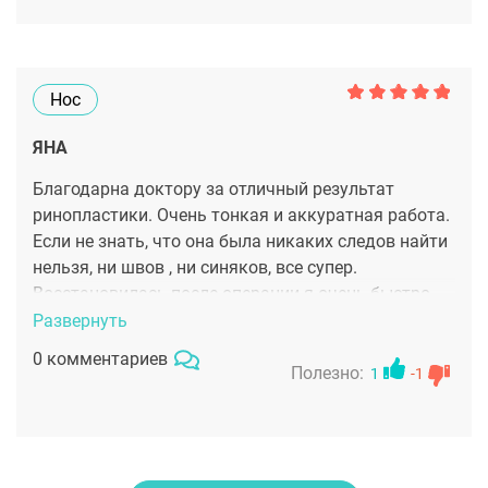
Нос
ЯНА
Благодарна доктору за отличный результат
ринопластики. Очень тонкая и аккуратная работа.
Если не знать, что она была никаких следов найти
нельзя, ни швов , ни синяков, все супер.
Восстановилась после операции я очень быстро,
что удивило и доктора. Мой новый носик меня
Развернуть
очень радует. Жалею, что столько лет боялась
0 комментариев
довериться хирургам.
Полезно:
1
-1