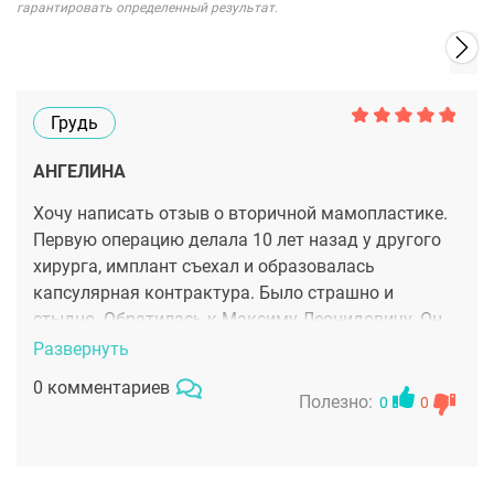
гарантировать определенный результат.
Грудь
АНГЕЛИНА
Хочу написать отзыв о вторичной мамопластике.
Первую операцию делала 10 лет назад у другого
хирурга, имплант съехал и образовалась
капсулярная контрактура. Было страшно и
стыдно. Обратилась к Максиму Леонидовичу. Он
очень внимательно все посмотрел, успокоил,
Развернуть
сказал что такие случаи исправляемы. И вот здесь
0 комментариев
главное - благодаря его пожизненой гарантии на
Полезно:
0
0
работу, мне внушила доверие! У прошлого хирурга
такой гарантии не было, да и я бы не хотела снова
попасть к нему, так как я сама понимала и