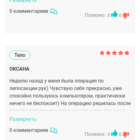
Развернуть
0 комментариев
Полезно:
0
0
Тело
ОКСАНА
Неделю назад у меня была операция по
липосакции рук) Чувствую себя прекрасно, уже
спокойно пользуюсь компьютером, практически
ничего не беспокоит) На операцию решилась после
резкого похудения и пока начала с рук, так как я
похудела, а руки не особо и плюс лишняя кожа
Развернуть
была, которую нужно было убрать. Если Максим
0 комментариев
Леонидович разрешит, то в следующем году
Полезно:
0
0