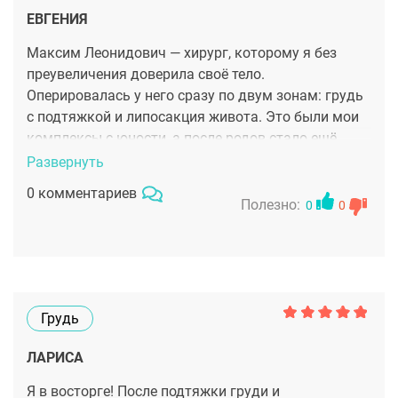
ЕВГЕНИЯ
Максим Леонидович — хирург, которому я без
преувеличения доверила своё тело.
Оперировалась у него сразу по двум зонам: грудь
с подтяжкой и липосакция живота. Это были мои
комплексы с юности, а после родов стало ещё
хуже. Сейчас ощущаю себя по-другому —
Развернуть
визуально и внутренне. Ни одного навязанного
0 комментариев
решения, всё по желанию, но при этом точно и
Полезно:
0
0
профессионально. Благодарю!
Грудь
ЛАРИСА
Я в восторге! После подтяжки груди и