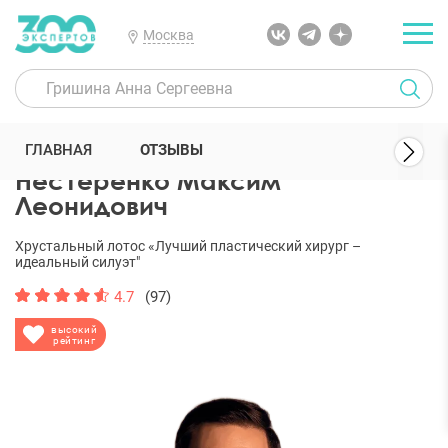
Москва
300 Экспертов
Пластические хирурги
Нестеренко Максим Лео
ГЛАВНАЯ
ОТЗЫВЫ
Нестеренко Максим
Леонидович
Хрустальный лотос «Лучший пластический хирург –
идеальный силуэт"
4.7
(97)
высокий
рейтинг