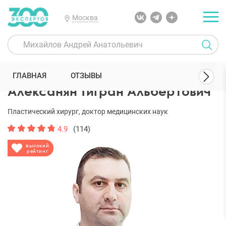
Москва
300 Экспертов
Пластические хирурги
Алексанян Тигран Альбе
ГЛАВНАЯ
ОТЗЫВЫ
Алексанян Тигран Альбертович
Пластический хирург, доктор медицинских наук
4.9
(114)
высокий
рейтинг