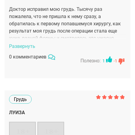
Доктор исправил мою грудь. Тысячу раз
пожалела, что не пришла к нему сразу, а
обратилась к первому попавшемуся хирургу, как
результат моя грудь после операции стала еще
хуже, разной формы и смотрелось это ужасно.
Тигран Альбертович устранил ошибки горе хирурга
Развернуть
и теперь все идеально. Швы еще красные, но они
0 комментариев
аккуратные и скоро посветлеют. Первые дни
Полезно:
1
-1
конечно не просто, но в большей степени
реабилитация проходит хорошо
Грудь
ЛУИЗА