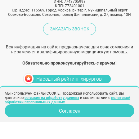
ИНН: 7743705998
КПП: 772401001
Юр. адрес: 115569, Город Москва, вн.тер.г. муниципальный округ
Орехово-Борисово Северное, проезд Шипиловский, д. 27, помещ. 13Н
ЗАКАЗАТЬ ЗВОНОК
Вся информация на сайте предназначена для ознакомления и
не заменяет квалифицированную медицинскую помощь.
Обязательно проконсультируйтесь с врачом!
Народный рейтинг хирургов
Мы используем файлы COOKIE. Продолжая использовать сайт, Вы
Политика конфиденциальности
Согласие на обработку персональных
даете свое
согласие на обработку данных
в соответствии с
политикой
данных
Согласие на рекламу
обработки персональных данных
.
Создание сайта –
SINOBY
Согласен
Клиники
Отзывы
Опрос для врачей
Хирурги
Фото
Косметологи
Статьи