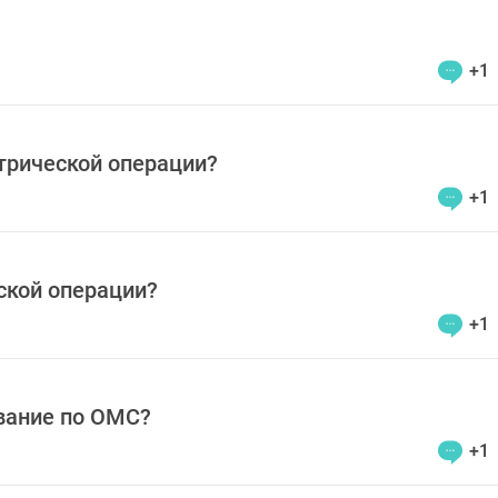
+1
трической операции?
+1
ской операции?
+1
вание по ОМС?
+1