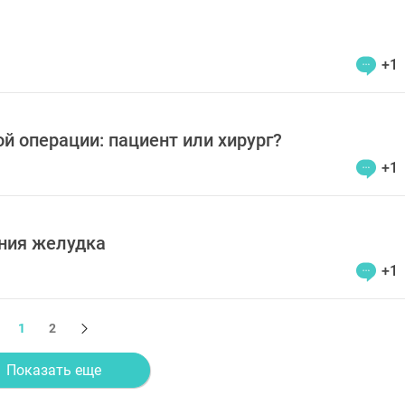
+1
й операции: пациент или хирург?
+1
ания желудка
+1
1
2
Показать еще