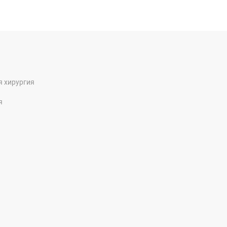
я хирургия
я