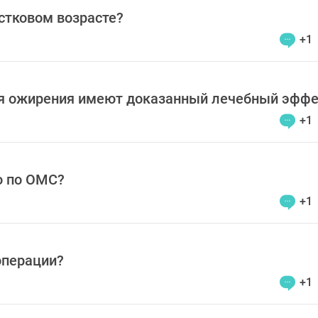
стковом возрасте?
+1
ия ожирения имеют доказанный лечебный эффе
+1
ю по ОМС?
+1
операции?
+1