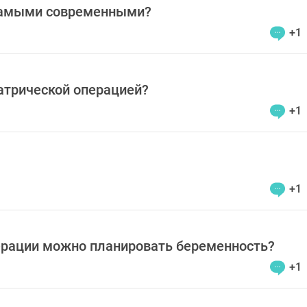
 самыми современными?
+1
атрической операцией?
+1
+1
ерации можно планировать беременность?
+1