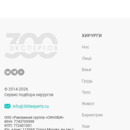
ХИРУРГИ
Нос
Лицо
Веки
Грудь
© 2014-2026
Тело
Сервис подбора хирургов
Живот
info@300experts.ru
Бариатрия
ООО «Рекламная группа «СИНОБИ»
ИНН: 7743705998
КПП: 772401001
Уши
Юр. адрес: 115569, Город Москва, вн.тер.г.