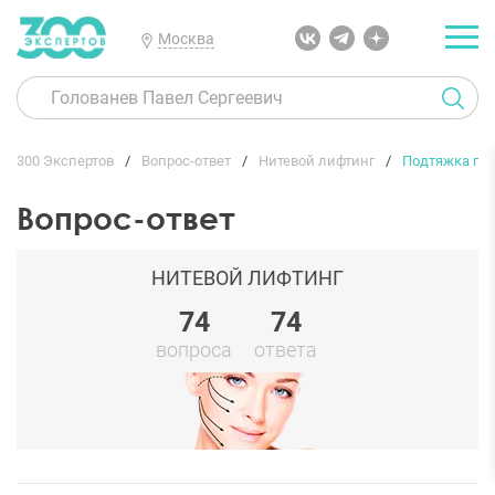
Москва
300 Экспертов
Вопрос-ответ
Нитевой лифтинг
Подтяжка гр
Вопрос-ответ
НИТЕВОЙ ЛИФТИНГ
74
74
вопроса
ответа