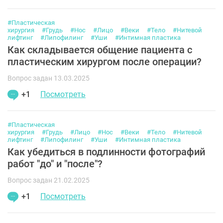
#Пластическая
хирургия
#Грудь
#Нос
#Лицо
#Веки
#Тело
#Нитевой
лифтинг
#Липофилинг
#Уши
#Интимная пластика
Как складывается общение пациента с
пластическим хирургом после операции?
Вопрос задан 13.03.2025
+1
Посмотреть
#Пластическая
хирургия
#Грудь
#Лицо
#Нос
#Веки
#Тело
#Нитевой
лифтинг
#Липофилинг
#Уши
#Интимная пластика
Как убедиться в подлинности фотографий
работ "до" и "после"?
Вопрос задан 21.02.2025
+1
Посмотреть