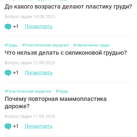
До какого возраста делают пластику груди?
Вопрос задан 14.08.2025
+1
Посмотреть
#Грудь
#Пластическая хирургия
#Увеличение груди
Что нельзя делать с силиконовой грудью?
Вопрос задан 12.08.2025
+1
Посмотреть
#Пластическая хирургия
#Грудь
Почему повторная маммопластика
дороже?
Вопрос задан 11.08.2025
+1
Посмотреть