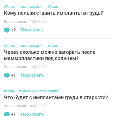
#Пластическая хирургия
#Грудь
Кому нельзя ставить импланты в грудь?
Вопрос задан 11.08.2025
+2
Посмотреть
#Пластическая хирургия
#Грудь
Через сколько можно загорать после
маммопластики под солнцем?
Вопрос задан 11.08.2025
+1
Посмотреть
#Грудь
#Пластическая хирургия
Что будет с имплантами груди в старости?
Вопрос задан 10.08.2025
+1
Посмотреть