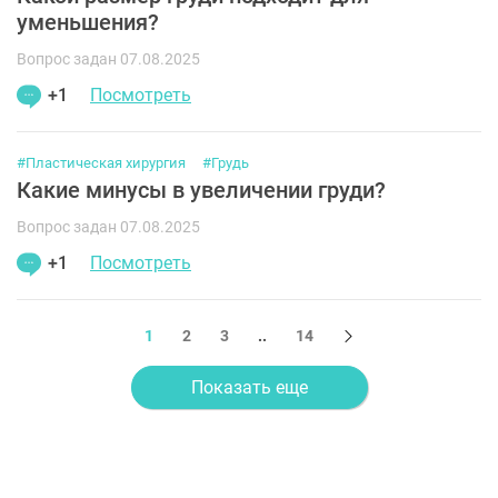
уменьшения?
Вопрос задан 07.08.2025
+1
Посмотреть
#Пластическая хирургия
#Грудь
Какие минусы в увеличении груди?
Вопрос задан 07.08.2025
+1
Посмотреть
1
2
3
..
14
Показать еще