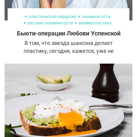
пластическая хирургия
знаменитости
русские знаменитости
маммопластика
косметология
пластика лица
липосакция
Бьюти-операции Любови Успенской
В том, что звезда шансона делает
пластику, сегодня, кажется, уже не
сомневается никто. Однако слухи о
количестве и наборе операций сильно
расходятся. Давайте посмотрим на фото
Любови Успенской и постараемся
разобраться во всех ее бьюти-
трансформациях.