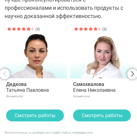
профессионалами и использовать продукты с
научно доказанной эффективностью.
5
(3)
5
(2)
Дедкова
Самохвалова
Татьяна Павловна
Елена Николаевна
Косметолог
Косметолог
Смотреть работы
Смотреть работы
Фотоисточники: ru.pinterest.com; health.mail.ru; marieclaire.com