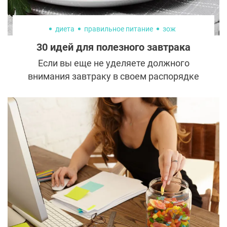
диета
правильное питание
зож
30 идей для полезного завтрака
Если вы еще не уделяете должного
внимания завтраку в своем распорядке
дня, то, возможно, вам стоит начать это
делать. Здоровый сытный завтрак
является источником энергии на целый
день, поэтому очень важно, как именно вы
завтракаете, поскольку употребление
сахара или рафинированных углеводов с
утра может привести к скачкам сахара в
крови и вялости.