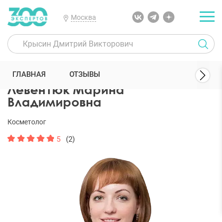
Москва
300 Экспертов
Косметологи
Левентюк Марина Владимировна
ГЛАВНАЯ
ОТЗЫВЫ
Левентюк Марина
Владимировна
Косметолог
5
(2)