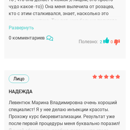
чудо какое -то)) Она меня вылечила от розацеа,
кто с этим сталкивался, знает, насколько это
неприятная штука. Так вот .уже больше полугода
прошло, и нет никаких высыпаний больше! Для
Развернуть
меня это чудо! Марина Владимировна
0 комментариев
профессионал с большой буквы!
Полезно:
2
0
Лицо
НАДЕЖДА
Левентюк Марина Владимировна очень хороший
специалист! Я у нее делаю инъекции красоты.
Прохожу курс биоревитализации. Результат уже
после первой процедуры меня буквально поразил!