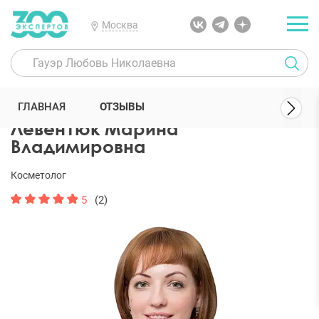
Москва
300 Экспертов
Косметологи
Левентюк Марина Владимировна
ГЛАВНАЯ
ОТЗЫВЫ
Левентюк Марина
Владимировна
Косметолог
5
(2)