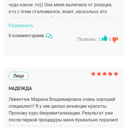
чудо какое -то)) Она меня вылечила от розацеа,
кто с этим сталкивался, знает, насколько это
неприятная штука. Так вот .уже больше полугода
прошло, и нет никаких высыпаний больше! Для
Развернуть
меня это чудо! Марина Владимировна
0 комментариев
профессионал с большой буквы!
Полезно:
2
0
Лицо
НАДЕЖДА
Левентюк Марина Владимировна очень хороший
специалист! Я у нее делаю инъекции красоты.
Прохожу курс биоревитализации. Результат уже
после первой процедуры меня буквально поразил!
Я к ней обратилась вообще, потому что стала