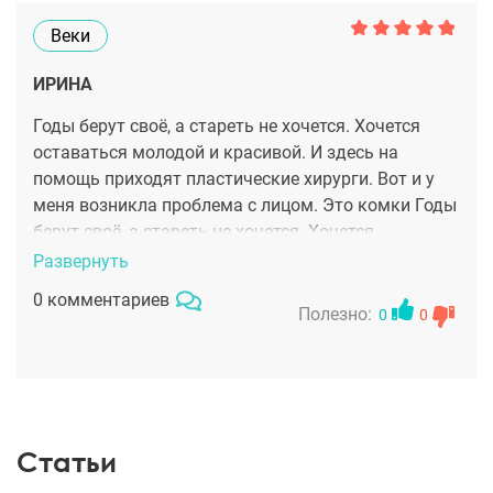
Веки
ИРИНА
Годы берут своё, а стареть не хочется. Хочется
оставаться молодой и красивой. И здесь на
помощь приходят пластические хирурги. Вот и у
меня возникла проблема с лицом. Это комки Годы
берут своё, а стареть не хочется. Хочется
оставаться молодой и красивой. И здесь на
Развернуть
помощь приходят пластические хирурги. Вот и у
0 комментариев
меня возникла проблема с лицом. которая стала
Полезно:
0
0
не только выдавать мой возраст и добавила
лишних морщин. Ведь я женщина элегантного
возраста. Обратилась в эту клинику, к
пластическуму хирургу Юлии Сергеевне. Это
действительно высококлассный специалист с
Статьи
золотыми руками. После осмотра и консультации