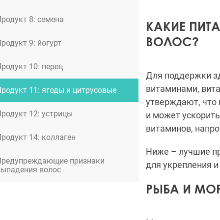
Продукт 8: семена
КАКИЕ ПИТ
ВОЛОС?
родукт 9: йогурт
родукт 10: перец
Для поддержки з
витаминами, вита
Продукт 11: ягоды и цитрусовые
утверждают, что 
Продукт 12: устрицы
и может ускорить
витаминов, напро
Продукт 14: коллаген
Ниже
–
лучшие пр
Предупреждающие признаки
для укрепления 
выпадения волос
РЫБА И МО