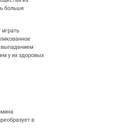
ть больше
 играть
ликованное
 с выпадением
ем у их здоровых
амина
преобразует в