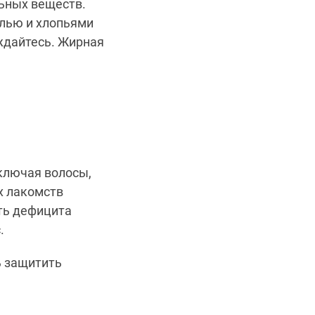
льных веществ.
лью и хлопьями
ждайтесь.
Жирная
включая волосы,
х лакомств
ть дефицита
.
ь защитить