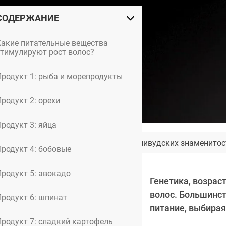
СОДЕРЖАНИЕ
Какие питательные вещества
стимулируют рост волос?
Продукт 1: рыба и морепродукты
родукт 2: орехи
родукт 3: яйца
Пластические хирурги голливудских знаменитос
Продукт 4: бобовые
Продукт 5: авокадо
Генетика, возрас
волос. Большинст
Продукт 6: шпинат
питание, выбирая
Продукт 7: сладкий картофель