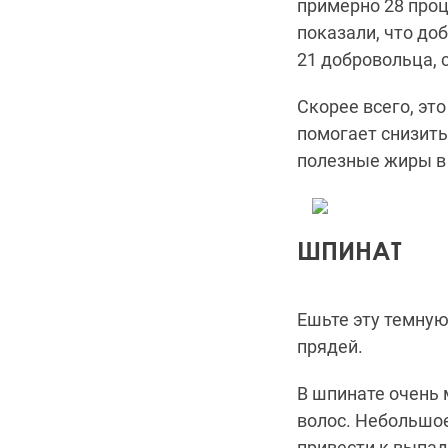
примерно 28 про
показали
,
что доб
21 добровольца, 
Скорее всего, эт
помогает снизить
полезные жиры в
ШПИНАТ
Ешьте эту темную
прядей.
В шпинате очень 
волос.
Небольшое
привести к выпа