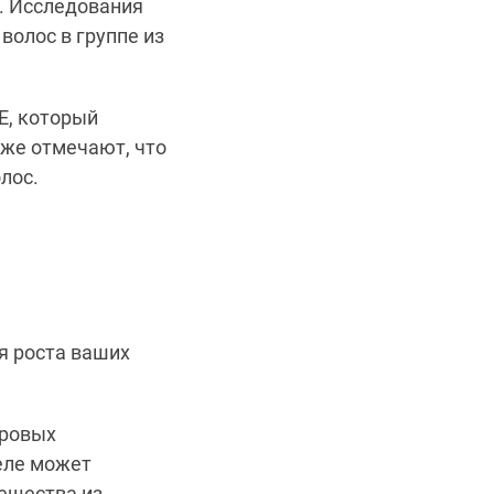
. Исследования
волос в группе из
Е, который
же отмечают, что
лос.
ля роста ваших
оровых
еле может
вещества из