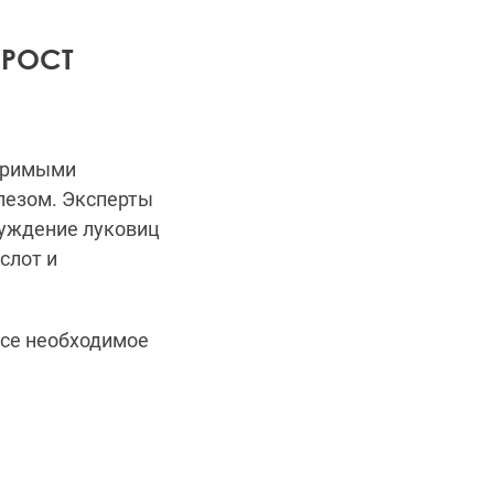
 РОСТ
воримыми
лезом.
Эксперты
буждение луковиц
слот и
все необходимое