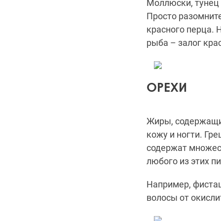
Моллюски
, туне
Просто разомнит
красного перца.
Н
рыба
– залог кра
ОРЕХИ
Жиры, содержащие
кожу и ногти.
Гре
содержат множес
любого из этих п
Например
, фист
волосы от окисли