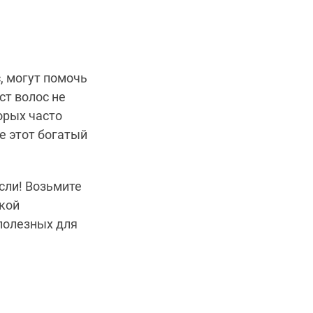
, могут помочь
ст волос не
орых часто
е этот богатый
сли!
Возьмите
ской
полезных для