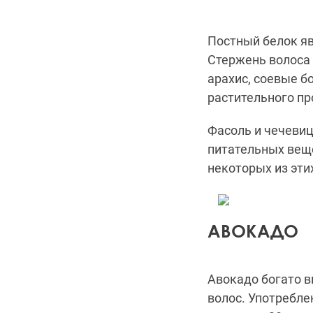
Постный белок я
С
тержень волоса
арахис, соевые 
растительного п
Фасоль и чечевиц
питательных веще
некоторых из эти
АВОКАДО
Авокадо богато в
волос.
Употребле