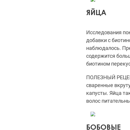
ЯЙЦА
Исследования
по
добавки с биотин
наблюдалось.
Пре
содержится больш
биотином перекус
ПОЛЕЗНЫЙ РЕЦЕПТ
сваренные вкрут
капусты.
Яйца та
волос питательны
БОБОВЫЕ