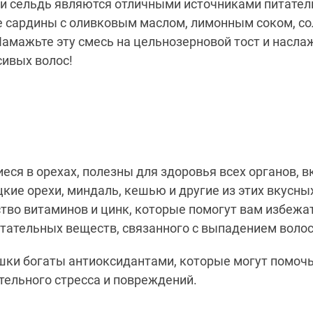
ц и сельдь являются отличными источниками питате
е сардины с оливковым маслом, лимонным соком, со
амажьте эту смесь на цельнозерновой тост и насла
сивых волос!
ся в орехах, полезны для здоровья всех органов, 
цкие орехи, миндаль, кешью и другие из этих вкусны
тво витаминов и цинк, которые помогут вам избежа
итательных веществ,
связанного
с выпадением волос
ашки богаты антиоксидантами, которые могут помоч
тельного стресса и повреждений.