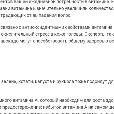
центов вашей ежедневной потребности в витамине Е
авки витамина Е значительно увеличили количество 
страдающих от выпадения волос.
о связано с антиоксидантными свойствами витамина 
 окислительный стресс в коже головы.
Эксперты
так
 авокадо могут способствовать общему здоровью во
 зелень, кстати, капуста и руккола тоже подойдут д
много витамина А, который
необходим
для роста зд
 предостережение: избыток
витамина А
на самом д
дению волос
, поэтому лучше получать питательные 