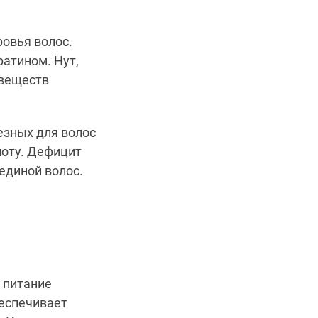
овья волос.
ратином.
Н
ут,
 веществ
езных для волос
оту.
Дефицит
единой волос.
 питание
беспечивает