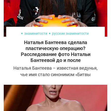
знаменитости
русские знаменитости
Наталья Бантеева сделала
пластическую операцию?
Расследование фото Натальи
Бантеевой до и после
Наталья Бантеева – известная ведунья,
чье имя стало синонимом «Битвы
экстрасенсов». Эта удивительная
женщина не только имеет особые
способности, но и помогает другим
овладеть секретами магии. Яркая
участница телепрограммы «Битва