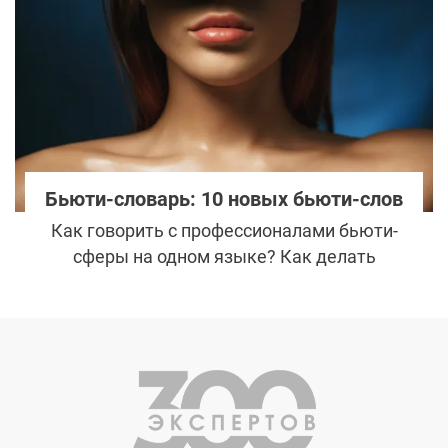
лечение.
Бьюти-словарь: 10 новых бьюти-слов
Как говорить с профессионалами бьюти-
сферы на одном языке? Как делать
осознанный выбор в деле поддержания
красоты и получать нужные результаты от
процедур? Что нужно, чтобы быть в тренде
и не теряться в разговоре с
бьютиголиками? Ответ прост — пополнять
свой словарный запас основными новыми
бьюти-терминами.