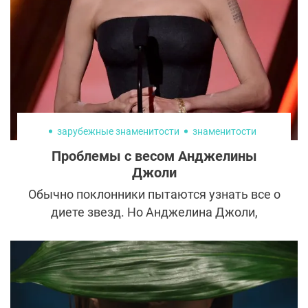
экстрасенсов» даже после шоу часто
интересует СМИ. Главные темы, которые
волнуют журналистов, – это умения и
изменение внешности колдуньи, так как
Наталья Бантеева до и после
телепередачи существенно изменилась.
зарубежные знаменитости
знаменитости
Проблемы с весом Анджелины
Джоли
Обычно поклонники пытаются узнать все о
диете звезд. Но Анджелина Джоли,
которая сегодня при росте 170 см весит
всего 47 кг, не вызывает зависти и
восхищения. Фанаты пытаются узнать
истинные причины резкой потери веса
звезды и настоятельно просят ее пройти