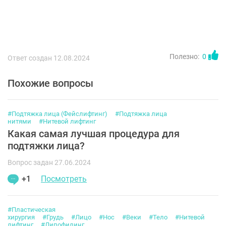
Полезно:
0
Ответ создан 12.08.2024
Похожие вопросы
#Подтяжка лица (Фейслифтинг)
#Подтяжка лица
нитями
#Нитевой лифтинг
Какая самая лучшая процедура для
подтяжки лица?
Вопрос задан 27.06.2024
+1
Посмотреть
#Пластическая
хирургия
#Грудь
#Лицо
#Нос
#Веки
#Тело
#Нитевой
лифтинг
#Липофилинг