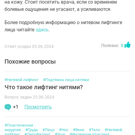
на кожу. Стоит посетить врача, если со временем
болевые ощущения не угасают, а усиливаются.
Более подробную информацию о нитевом лифтинге
лица читайте
здесь
.
Полезно:
0
Ответ создан 05.06.2024
Похожие вопросы
#Нитевой лифтинг
#Подтяжка лица нитями
Что такое лифтинг нитями?
Вопрос задан 25.06.2024
+1
Посмотреть
#Пластическая
хирургия
#Грудь
#Лицо
#Нос
#Веки
#Тело
#Нитевой
лифтинг
#Липофилинг
#Уши
#Интимная пластика