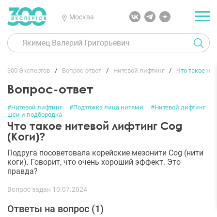
Москва
300 Экспертов
Вопрос-ответ
Нитевой лифтинг
Что такое нит
Вопрос-ответ
#Нитевой лифтинг
#Подтяжка лица нитями
#Нитевой лифтинг
шеи и подбородка
Что такое нитевой лифтинг Cog
(Коги)?
Подруга посоветовала корейские мезонити Cog (нити
коги). Говорит, что очень хороший эффект. Это
правда?
Вопрос задан 10.07.2024
Ответы на вопрос (
1
)