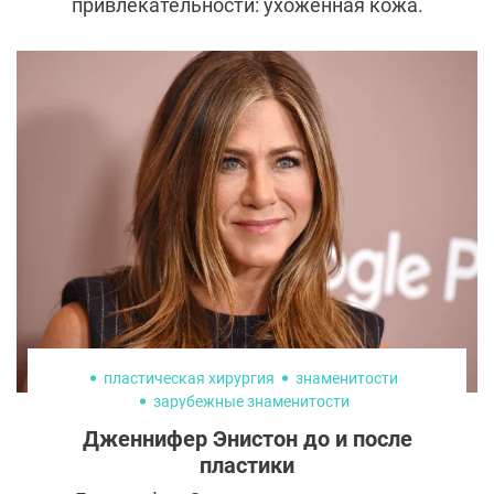
привлекательности: ухоженная кожа.
Маски, кремы, массажи, «уколы красоты»,
нити, лифтинги, лазерные подтяжки и,
наконец, пластические операции - вот
неполный список того, что находится в
арсенале современной индустрии красоты.
пластическая хирургия
знаменитости
зарубежные знаменитости
Дженнифер Энистон до и после
пластики