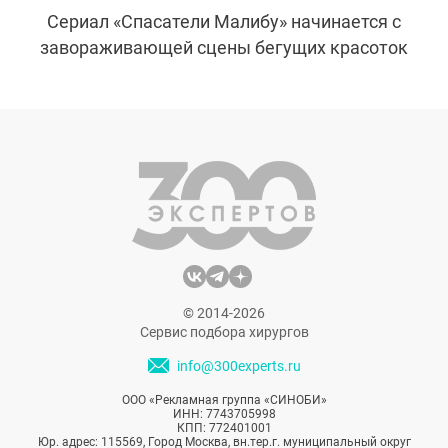
Сериал «Спасатели Малибу» начинается с
завораживающей сцены бегущих красоток
в красных купальниках, и о фигуре этих
экранных девушек из солнечной
Калифорнии мечтали все зрительницы.
Популярность сериала затихла, но
женщины по-прежнему хотели бюст, как у
главных героинь. Пластическая хирургия
подарила пациенткам шанс обрести
красивую грудь.
© 2014-2026
Сервис подбора хирургов
info@300experts.ru
ООО «Рекламная группа «СИНОБИ»
ИНН: 7743705998
КПП: 772401001
Юр. адрес: 115569, Город Москва, вн.тер.г. муниципальный округ