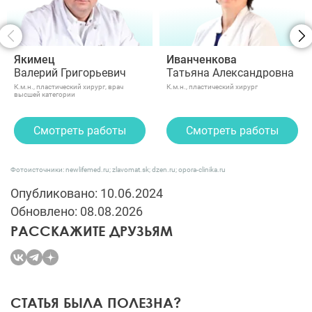
Якимец
Иванченкова
Валерий Григорьевич
Татьяна Александровна
К.м.н., пластический хирург, врач
К.м.н., пластический хирург
высшей категории
Смотреть работы
Смотреть работы
Фотоисточники: newlifemed.ru; zlavomat.sk; dzen.ru; opora-clinika.ru
Опубликовано: 10.06.2024
Обновлено: 08.08.2026
РАССКАЖИТЕ ДРУЗЬЯМ
СТАТЬЯ БЫЛА ПОЛЕЗНА?