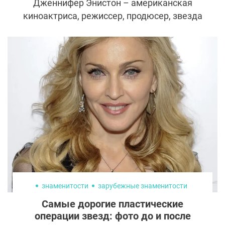
Дженнифер Энистон – американская
киноактриса, режиссер, продюсер, звезда
популярного в 90-е годы сериала ”Друзья"
и первая жена Брэда Питта.
знаменитости
зарубежные знаменитости
Самые дорогие пластические
операции звезд: фото до и после