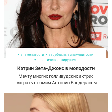
быть опасны. Правда это или нет? Давайте
разберемся.
знаменитости
зарубежные знаменитости
пластическая хирургия
Кэтрин Зета-Джонс в молодости
Мечту многих голливудских актрис
сыграть с самим Антонио Бандерасом
Кэтрин Зета-Джонс осуществила в 29 лет,
в 34 года она получила «Оскар», а в 48
вполне могла бы обладать званием самой
роскошной актрисы в возрасте. Как ей