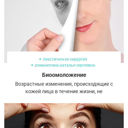
пластическая хирургия
романютина наталья сергеевна
омоложение кожи
омоложение лица
Биоомоложение
Возрастные изменения, происходящие с
кожей лица в течение жизни, не
ограничиваются только появлением
морщин. Об увядании кожи
свидетельствует множество признаков,
среди которых сероватый оттенок,