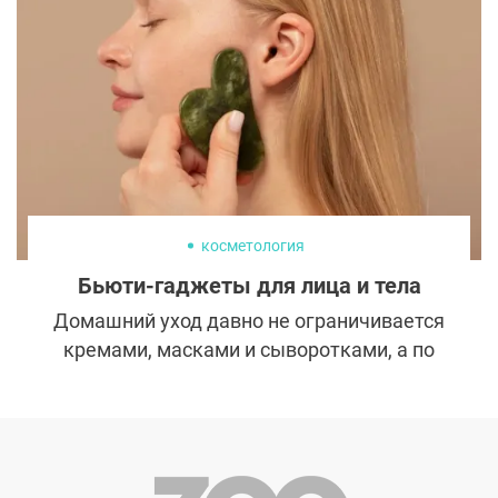
удается сохранять молодость и кого или
что благодарить – пластических хирургов
или природу?
косметология
Бьюти-гаджеты для лица и тела
Домашний уход давно не ограничивается
кремами, масками и сыворотками, а по
технологичности может соревноваться с
походом к косметологу. Поддерживать
красоту с помощью современных
гаджетов не только полезно, но и приятно.
Рассказываем о самых эффективных