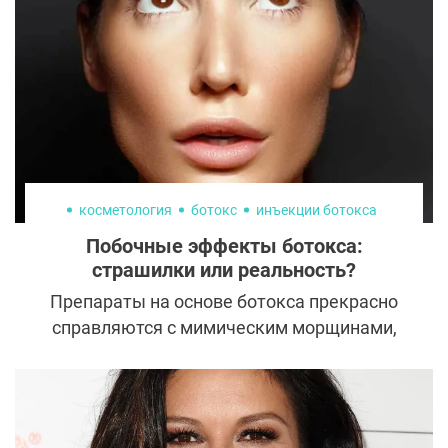
истончение и сухость кожи, потеря объема
в области скул, изменение овала лица,
следы постакне, темные круги под
глазами, пигментные пятна. Одним из
наиболее эффективных современных
способов восстановления свежести и
молодости лица является биоомоложение.
косметология
ботокс
инъекции ботокса
Побочные эффекты ботокса:
страшилки или реальность?
Препараты на основе ботокса прекрасно
справляются с мимическим морщинами,
помогают скорректировать черты лица,
продлить молодость и даже избавиться от
чрезмерной потливости. Однако до сих
многие считают, что такие инъекции могут