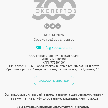
помощью комплексной блефаропластики
добиться выраженного омолаживающего
эффекта и надолго его сохранить,
рассказал пластический хирург Максим
Леонидович Нестеренко.
© 2014-2026
Сервис подбора хирургов
info@300experts.ru
ООО «Рекламная группа «СИНОБИ»
ИНН: 7743705998
КПП: 772401001
Юр. адрес: 115569, Город Москва, вн.тер.г. муниципальный округ
Орехово-Борисово Северное, проезд Шипиловский, д. 27, помещ. 13Н
ЗАКАЗАТЬ ЗВОНОК
Вся информация на сайте предназначена для ознакомления и
не заменяет квалифицированную медицинскую помощь.
Обязательно проконсультируйтесь с врачом!