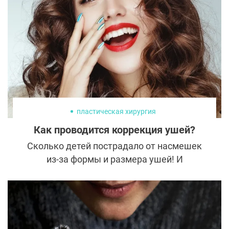
долгосрочной перспективе даже вредной.
Истина, как всегда, где-то посередине.
Предлагаем разобраться во всех нюансах,
а уже потом принимать решение, нужна ли
вам такая операция.
пластическая хирургия
Как проводится коррекция ушей?
Сколько детей пострадало от насмешек
из-за формы и размера ушей! И
повзрослев, уже мужчины и женщины
комплексуют из-за внешнего
несовершенства, хотя часто и не
показывают душевных переживаний. К
счастью, у пластических хирургов есть