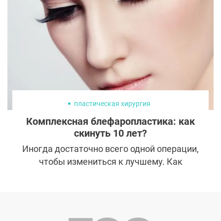
телешоу. Но, увы, если вы хотите похудеть,
целыми днями валяться на диване
кажется довольно контрпродуктивным.
пластическая хирургия
Комплексная блефаропластика: как
скинуть 10 лет?
Иногда достаточно всего одной операции,
чтобы измениться к лучшему. Как
правило, это коррекция век. Ведь именно в
области вокруг глаз, приковывающей
внимание во время общения, появляются
первые признаки старения. О том, как с