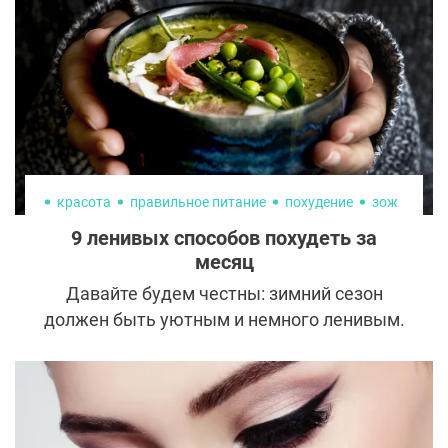
решение – отопластика.
красота
правильное питание
похудение
зож
9 ленивых способов похудеть за
месяц
Давайте будем честны: зимний сезон
должен быть уютным и немного ленивым.
Ничто не сравнится с тем, чтобы
свернуться калачиком у камина под
грудой одеял и вдоволь наесться,
посмотреть любимые ромкомы или