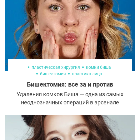
пластическая хирургия
комки биша
бишектомия
пластика лица
Бишектомия: все за и против
Удаления комков Биша — одна из самых
неоднозначных операций в арсенале
пластических хирургов. Для одних она
является прекрасным способом обретения
впалых щек и острых скул, другие же
считают бишектомию бесполезной, а в