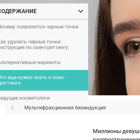
СОДЕРЖАНИЕ
Почему появляются черные точки
Как удалить черные точки:
инструкция по скин-гриттингу
Альтернативные варианты
то еще нужно знать о скин-
гриттинге
Ведущие косметологи
Мультифракционная биоиндукция
Миллионы девуше
распространенная