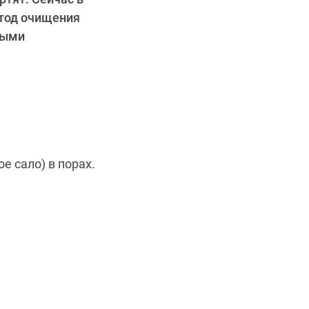
етод очищения
ными
е сало) в порах.