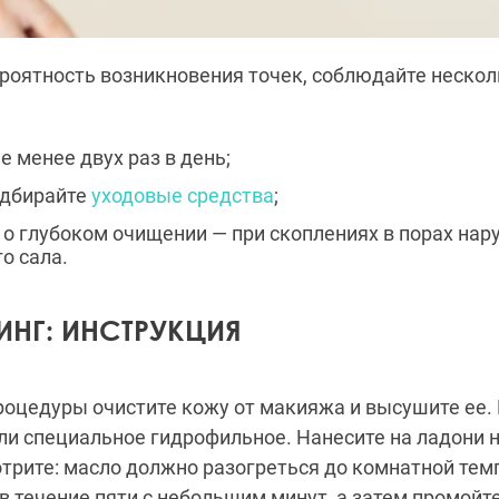
роятность возникновения точек, соблюдайте неско
е менее двух раз в день;
одбирайте
уходовые средства
;
 о глубоком очищении — при скоплениях в порах нар
о сала.
ИНГ: ИНСТРУКЦИЯ
оцедуры очистите кожу от макияжа и высушите ее.
ли специальное гидрофильное. Нанесите на ладони 
отрите: масло должно разогреться до комнатной тем
в течение пяти с небольшим минут, а затем промойте