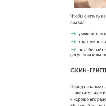
Чтобы снизить ве
правил:
умывайтесь н
тщательно п
не забывайте
регуляция кожног
СКИН-ГРИТТ
Перед началом пр
— растительное и
и хорошо его раз
Массируйте лицо 