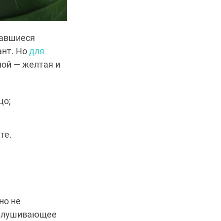
тавшиеся
ант. Но
для
ной — желтая и
цо;
те.
но не
шелушивающее