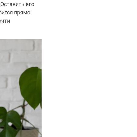
 Оставить его
сится прямо
очти