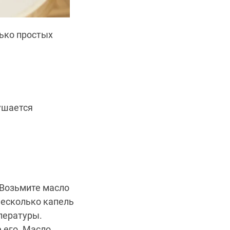
лько простых
ушается
 Возьмите масло
несколько капель
пературы.
 его. Масло